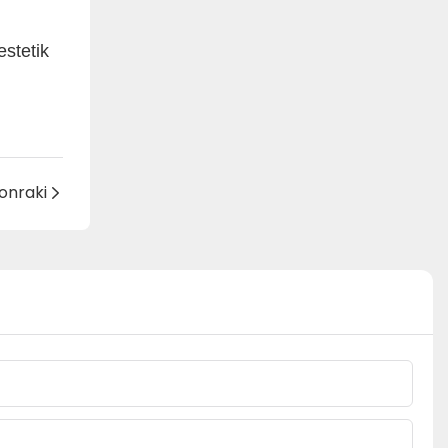
estetik
onraki