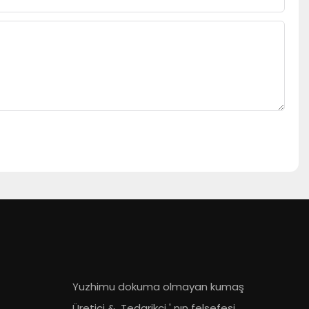
Yuzhimu dokuma olmayan kumaş
Üretici
&
Tedarikçi
' nın felsefesi,