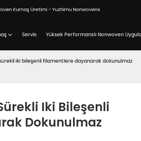
woven Kumaş Üretimi - Yuzhimu Nonwovens
maş
Servis
Yüksek Performanslı Nonwoven Uygul
sürekli iki bileşenli filamentlere dayanarak dokunulmaz
rekli Iki Bileşenli 
arak Dokunulmaz