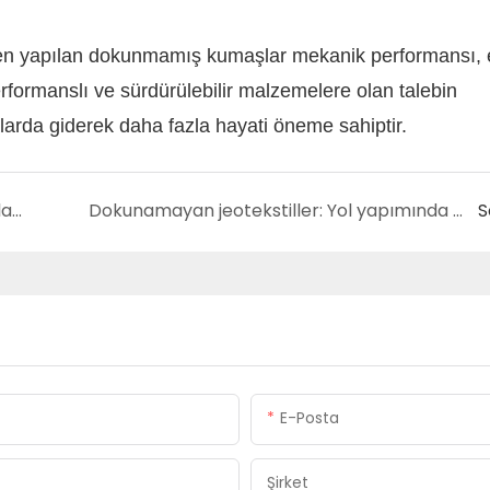
lerden yapılan dokunmamış kumaşlar mekanik performansı, 
 performanslı ve sürdürülebilir malzemelere olan talebin
arda giderek daha fazla hayati öneme sahiptir.
Otomotiv Kalıplı Halı Desteği: Araç İç Mekanları için Mühendislik Konforu ve Dayanıklılık
Dokunamayan jeotekstiller: Yol yapımında hayati bir bileşen
S
E-Posta
Şirket