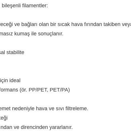
bileşenli filamentler:
iyeceği ve bağları olan bir sıcak hava fırından takiben vey
nmasız kumaş ile sonuçlanır.
l stabilite
çin ideal
performans (ör. PP/PET, PET/PA)
met nedeniyle hava ve sıvı filtreleme.
teği
ığından ve direncinden yararlanır.