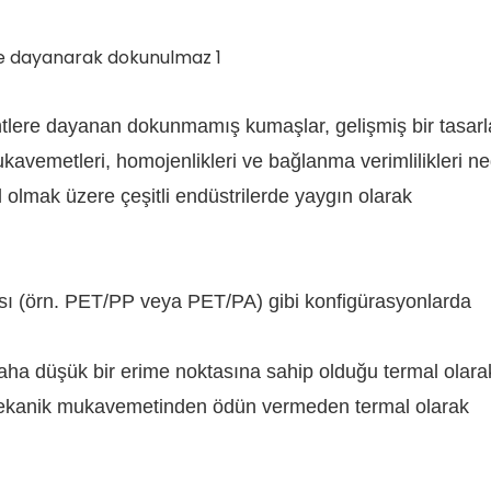
mentlere dayanan dokunmamış kumaşlar, gelişmiş bir tasar
ukavemetleri, homojenlikleri ve bağlanma verimlilikleri n
hil olmak üzere çeşitli endüstrilerde yaygın olarak
 yapısı (örn. PET/PP veya PET/PA) gibi konfigürasyonlarda
 daha düşük bir erime noktasına sahip olduğu termal olara
in mekanik mukavemetinden ödün vermeden termal olarak