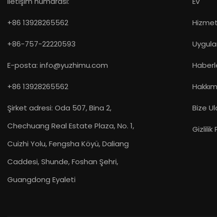
İletişim numarası:
Ev
+86 13928265562
Hizme
+86-757-22220593
Uygul
E-posta:
info@yuzhimu.com
Haberl
+86 13928265562
Hakkım
Şirket adresi: Oda 507, Bina 2,
Bize Ul
Chechuang Real Estate Plaza, No. 1,
Gizlilik
Cuizhi Yolu, Fengsha Köyü, Daliang
Caddesi, Shunde, Foshan Şehri,
Guangdong Eyaleti