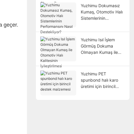
Referans Noktası
Yuzhimu Dokumasız
Olmaya Devam
Kumaş, Otomotiv Halı
Etmesinin Nedenleri
Sistemlerinin
a geçer.
Performansını Nasıl
Destekliyor?
Yuzhimu Isıl İşlem
Görmüş Dokuma
Olmayan Kumaş ile
Otomotiv Halı
Kalitesinin
İyileştirilmesi
Yuzhimu PET
spunbond halı karo
üretimi için birincil
destek malzemesi