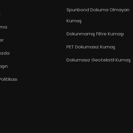
Spunbond Dokuma Olmayan
t
Kumaş
ama
Dokunmamış Filtre Kumaşı
er
PET Dokumasız Kumaş
ızda
Dokumasız Geotekstil Kumaş
aşın
 Politikası