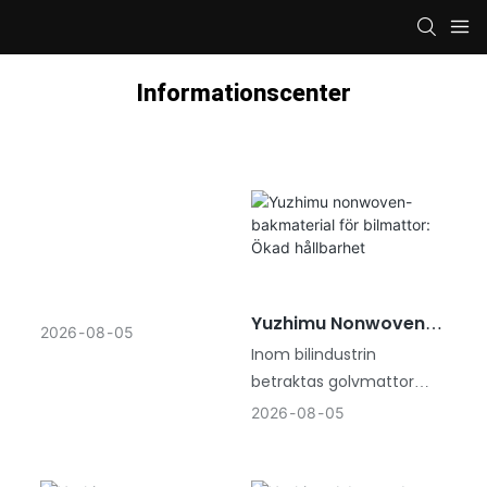
Informationscenter
Yuzhimu Nonwoven-
2026
08
05
Bakmaterial För
Inom bilindustrin
Bilmattor: Ökad
betraktas golvmattor
Hållbarhet
inte längre som enkla
2026
08
05
tillbehör. I takt med att
fordonstillverkare