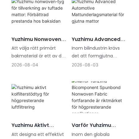
fortsätter att förbättra
kupékvaliteten ställs
leverantörer av
golvmattor inför högre
förväntningar på
Yuzhimu Nonwoven-
Yuzhimu Advanced
dimensionsstabilitet,
Tyg För Tillverkning
Automotive
hållbarhet, komfort och
Att välja rätt primärt
Inom bilindustrin krävs
Av Tuftade Mattor:
Mattunderlagsmateri
långsiktig prestanda.
bakmaterial är ett av de
det att formgjutna
Förbättrad
Al För Gjutna Mattor
Bakom en högkvalitativ
viktigaste besluten vid
mattor är mer än bara
2026
08
04
2026
08
03
Prestanda Hos
golvmatta för bilar spelar
produktion av tuftade
visuella. De måste
Baksidan
baksidan en avgörande
mattor. Medan
bibehålla exakta former,
roll för att bibehålla
garnkvalitet,
ge långvarig hållbarhet,
strukturell integritet och
tuftningsmaskiner och
minska buller i bilen och
säkerställa tillförlitlig
latexsystem alla bidrar till
motstå krävande
prestanda under hela
slutprodukten, avgör
tillverkningsprocesser.
produktens livscykel.
baksidesväven om dessa
Som ett viktigt
Varför Yuhzimu
Yuzhimu Aktivt
element kan fungera
förstärkningslager spelar
Bicomponent
Kolfilterstödtyg För
konsekvent under hela
baksidesmaterial för
Inom den globala
Att designa ett effektivt