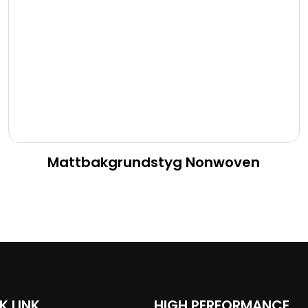
Mattbakgrundstyg Nonwoven
K LINK
HIGH PERFORMANCE