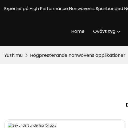
Experter på High Performance Nonwovens, Spunbonded N
Home
Ovävt tyg
Yuzhimu
Högpresterande nonwovens applikationer
Det Bästa Spun