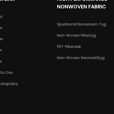
NONWOVEN FABRIC
a
Spunbond Nonwoven-Tyg
er
Non-Woven Filtertyg
an
PET-Fiberduk
r
Non-Woven Geotextiltyg
s
ta Oss
tetspolicy