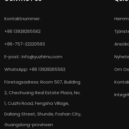
Kontaktnummer:
Hemm
+86 13928265562
Tjänst
+86-757-22220593
Ansök
E-post::
info@yuzhimu.com
Nyhete
WhatsApp: +86 13928265562
Om Os
Företagsadress: Room 507, Building
Kontak
2, Chechuang Real Estate Plaza, No.
Integri
1, Cuizhi Road, Fengsha Village,
Daliang Street, Shunde, Foshan City,
Guangdong-provinsen