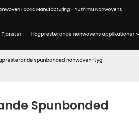
onwoven Fabric Manufacturing - Yuzhimu Nonwovens
Tjänster
Högpresterande nonwovens applikationer
gpresterande spunbonded nonwoven-tyg
ande Spunbonded 