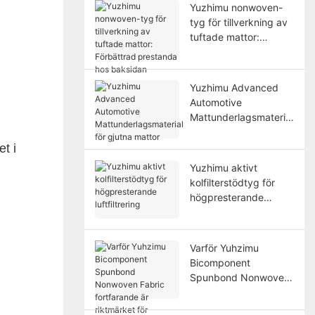
Yuzhimu nonwoven-
tyg för tillverkning av
tuftade mattor:
Förbättrad prestanda
hos baksidan
Yuzhimu Advanced
Automotive
Mattunderlagsmaterial
för gjutna mattor
t i
Yuzhimu aktivt
kolfilterstödtyg för
högpresterande
luftfiltrering
Varför Yuhzimu
Bicomponent
Spunbond Nonwoven
Fabric fortfarande är
riktmärket för