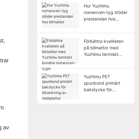
högpresterande
Hur Yuzhimu
applikationer
nonwoven-tyg stöder
prestandan hos
bilmattor
t,
Förbättra kvaliteten
på bilmattor med
Yuzhimu termiskt
trar
bundna nonwoven-
tyger
Yuzhimu PET
spunbond primärt
bakstycke för
tillverkning av
mattplattor
om
ng av