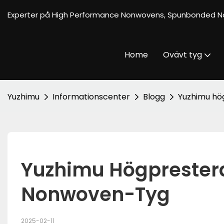
Experter på High Performance Nonwovens, Spunbonded N
Home
Ovävt tyg
Yuzhimu
Informationscenter
Blogg
Yuzhimu hö
Yuzhimu Högprester
Nonwoven-Tyg
2025-02-11