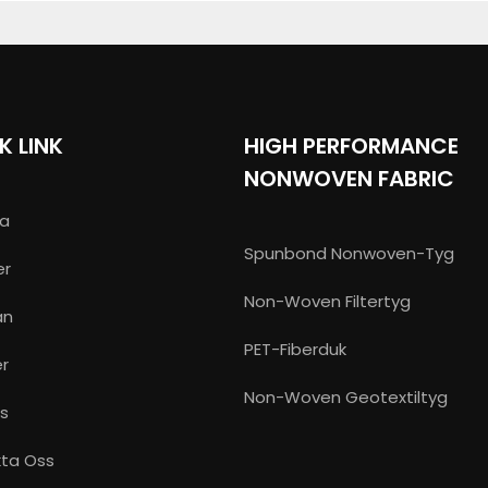
K LINK
HIGH PERFORMANCE
NONWOVEN FABRIC
a
Spunbond Nonwoven-Tyg
er
Non-Woven Filtertyg
an
PET-Fiberduk
r
Non-Woven Geotextiltyg
s
ta Oss