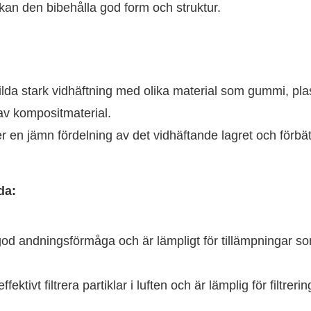
kan den bibehålla god form och struktur.
lda stark vidhäftning med olika material som gummi, plas
g av kompositmaterial.
er en jämn fördelning av det vidhäftande lagret och förbät
da:
d andningsförmåga och är lämpligt för tillämpningar s
fektivt filtrera partiklar i luften och är lämplig för filtreri