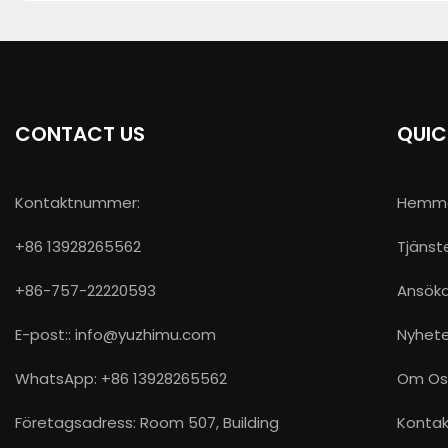
CONTACT US
QUIC
Kontaktnummer:
Hemm
+86 13928265562
Tjänst
+86-757-22220593
Ansök
E-post::
info@yuzhimu.com
Nyhete
WhatsApp: +86 13928265562
Om Os
Företagsadress: Room 507, Building
Kontak