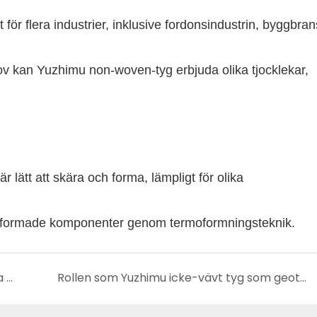
för flera industrier, inklusive fordonsindustrin, byggbra
ov kan Yuzhimu non-woven-tyg erbjuda olika tjocklekar,
lätt att skära och forma, lämpligt för olika
t formade komponenter genom termoformningsteknik.
De viktigaste användningsområdena och funktionerna för mattunderlag
Rollen som Yuzhimu icke-vävt tyg som geotextil