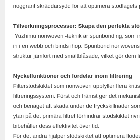
noggrant skräddarsydd för att optimera stödlagets pr
Tillverkningsprocesser: Skapa den perfekta st
Yuzhimu nonwoven -teknik är spunbonding, som inv
in i en webb och binds ihop. Spunbond nonwovens t
struktur jämfört med smältblåsade, vilket gör dem l
Nyckelfunktioner och fördelar inom filtrering
Filterstödskiktet som nonwoven uppfyller flera kriti
filtreringssystem. Först och främst ger det mekanisk 
och benäget att skada under de tryckskillnader som 
ytan på det primära filtret förhindrar stödskiktet rivni
bibehåller dess effektivitet över tid.
För det andra hjälper stödskiktet att optimera flöd