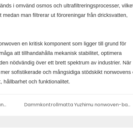
änds i omvänd osmos och ultrafiltreringsprocesser, vilket
tet medan man filtrerar ut föroreningar från dricksvatten,
onwoven en kritisk komponent som ligger till grund för
åga att tillhandahålla mekanisk stabilitet, optimera
den nödvändig över ett brett spektrum av industrier. När
nu mer sofistikerade och mångsidiga stödskikt nonwovens
et, hållbarhet och funktionalitet.
Petfiber+PA Fiber Nonwoven: Ett mångsidigt och högt prestandamaterial
Dammkontrollmatta Yuzhimu nonwoven-baksida: En mångsidig och effektiv lösning