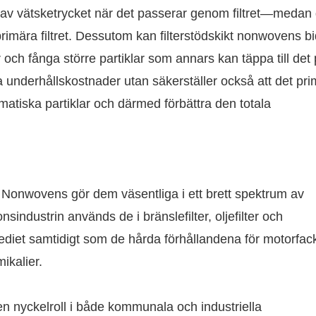
 av vätsketrycket när det passerar genom filtret—medan
primära filtret. Dessutom kan filterstödskikt nonwovens bid
er och fånga större partiklar som annars kan täppa till det
ra underhållskostnader utan säkerställer också att det pr
ematiska partiklar och därmed förbättra den totala
Nonwovens gör dem väsentliga i ett brett spektrum av
sindustrin används de i bränslefilter, oljefilter och
termediet samtidigt som de hårda förhållandena för motorfac
ikalier.
 nyckelroll i både kommunala och industriella