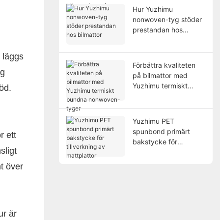
högpresterande
Hur Yuzhimu
applikationer
nonwoven-tyg stöder
prestandan hos
bilmattor
 läggs
Förbättra kvaliteten
ig
på bilmattor med
Yuzhimu termiskt
d. ​
bundna nonwoven-
tyger
Yuzhimu PET
spunbond primärt
r ett
bakstycke för
sligt
tillverkning av
mattplattor
t över
ur är