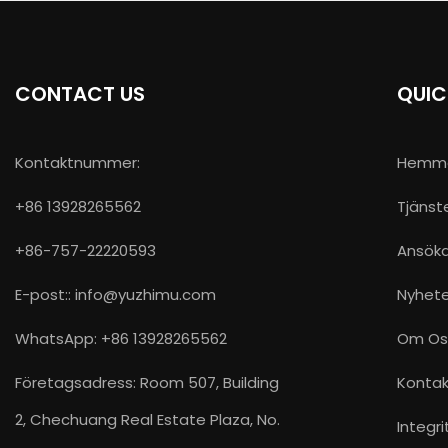
CONTACT US
QUIC
Kontaktnummer:
Hemm
+86 13928265562
Tjänst
+86-757-22220593
Ansök
E-post::
info@yuzhimu.com
Nyhete
WhatsApp: +86 13928265562
Om Os
Företagsadress: Room 507, Building
Kontak
2, Chechuang Real Estate Plaza, No.
Integri