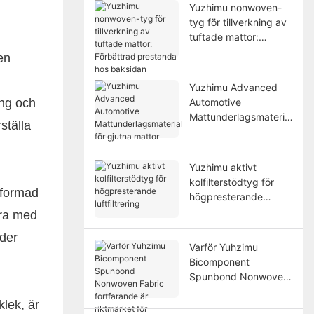
Yuzhimu nonwoven-
tyg för tillverkning av
tuftade mattor:
Förbättrad prestanda
en
hos baksidan
Yuzhimu Advanced
ing och
Automotive
Mattunderlagsmaterial
ställa
för gjutna mattor
Yuzhimu aktivt
kolfilterstödtyg för
utformad
högpresterande
luftfiltrering
era med
nder
Varför Yuhzimu
Bicomponent
Spunbond Nonwoven
Fabric fortfarande är
klek, är
riktmärket för