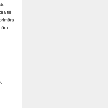
 du
ra till
 primära
imära
k,