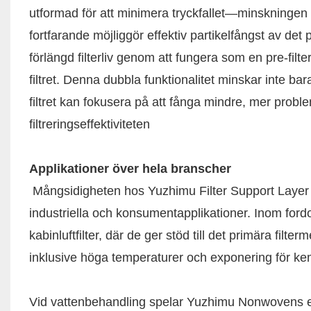
utformad för att minimera tryckfallet—minskningen
fortfarande möjliggör effektiv partikelfångst av det 
förlängd filterliv genom att fungera som en pre-filt
filtret. Denna dubbla funktionalitet minskar inte ba
filtret kan fokusera på att fånga mindre, mer probl
filtreringseffektiviteten
Applikationer över hela branscher
Mångsidigheten hos Yuzhimu Filter Support Layer 
industriella och konsumentapplikationer. Inom fordon
kabinluftfilter, där de ger stöd till det primära fil
inklusive höga temperaturer och exponering för kem
Vid vattenbehandling spelar Yuzhimu Nonwovens en