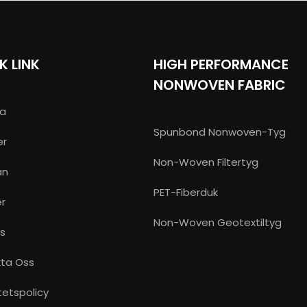
K LINK
HIGH PERFORMANCE
NONWOVEN FABRIC
a
Spunbond Nonwoven-Tyg
er
Non-Woven Filtertyg
an
PET-Fiberduk
r
Non-Woven Geotextiltyg
s
ta Oss
tetspolicy