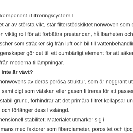
tet är av största vikt, står filterstödskiktet nonwoven som 
 viktig roll för att förbättra prestandan, hållbarheten och
nscher som sträcker sig från luft och bil till vattenbehandl
enskaper gör det till ett oumbärligt element för att säker
 från moderna tillämpningar.
 inte är vävt?
knas nonwovens av deras porösa struktur, som är noggrant 
et samtidigt som vätskan eller gasen filtreras för att pass
bil grund, förhindrar att det primära filtret kollapsar u
ft och förlänger dess livslängd.
sionell stabilitet; Materialet utmärker sig i
ammans med faktorer som fiberdiameter, porositet och tjoc