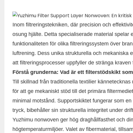
Inom filtreringstekniken, där precision och effektivi
osung hjälte. Detta specialiserade material spelar en
funktionaliteten för olika filtreringssystem över bra
luftrening. Dess unika strukturella och mekaniska eg
att filtreringsprocesser uppfyller de stränga kraven
Förstå grunderna: Vad är ett filterstödskikt som
Till skillnad från traditionella textilier kännetec
för att ge mekaniskt stöd till det primära filtermedi
minimal motstånd. Supportskiktet fungerar som en sta
tryck, bibehåller sin strukturella integritet under dri
Yuzhimu nonwoven ger hög draghållfasthet och dimen
högtemperaturmiljöer. Valet av fibermaterial, tills