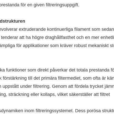
estanda för en given filtreringsuppgift.
ödstrukturen
olverar extruderande kontinuerliga filament som sedan
enderar att ha högre draghållfasthet och en mer enhetl
ämpliga för applikationer som kräver robust mekaniskt stö
ska funktioner som direkt påverkar det totala prestanda fö
förstärkning till det primära filtermediet, som ofta är kän
uppstått under filtrering. Genom att fördela trycket jämn
ng, sträckning eller kollaps, vilket säkerställer att filtret
esdynamiken inom filtreringssystemet. Dess porösa strukt