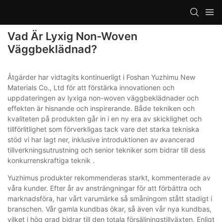
Vad Är Lyxig Non-Woven
Väggbeklädnad?
Åtgärder har vidtagits kontinuerligt i Foshan Yuzhimu New
Materials Co., Ltd för att förstärka innovationen och
uppdateringen av lyxiga non-woven väggbeklädnader och
effekten är hisnande och inspirerande. Både tekniken och
kvaliteten på produkten går in i en ny era av skicklighet och
tillförlitlighet som förverkligas tack vare det starka tekniska
stöd vi har lagt ner, inklusive introduktionen av avancerad
tillverkningsutrustning och senior tekniker som bidrar till dess
konkurrenskraftiga teknik .
Yuzhimus produkter rekommenderas starkt, kommenterade av
våra kunder. Efter år av ansträngningar för att förbättra och
marknadsföra, har vårt varumärke så småningom stått stadigt i
branschen. Vår gamla kundbas ökar, så även vår nya kundbas,
vilket i hög grad bidrar till den totala försäljningstillväxten. Enligt