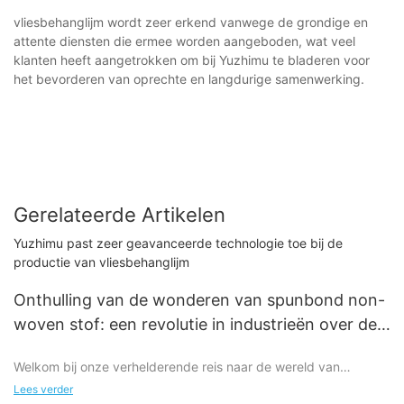
vliesbehanglijm wordt zeer erkend vanwege de grondige en
attente diensten die ermee worden aangeboden, wat veel
klanten heeft aangetrokken om bij Yuzhimu te bladeren voor
het bevorderen van oprechte en langdurige samenwerking.
Gerelateerde Artikelen
Yuzhimu past zeer geavanceerde technologie toe bij de
productie van vliesbehanglijm
Onthulling van de wonderen van spunbond non-
woven stof: een revolutie in industrieën over de
hele wereld
Welkom bij onze verhelderende reis naar de wereld van
spunbond non-woven stof – een opmerkelijke innovatie die
Lees verder