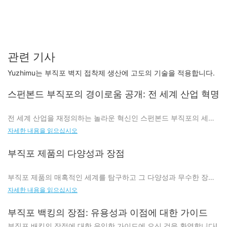
관련 기사
Yuzhimu는 부직포 벽지 접착제 생산에 고도의 기술을 적용합니다.
스펀본드 부직포의 경이로움 공개: 전 세계 산업 혁명
전 세계 산업을 재정의하는 놀라운 혁신인 스펀본드 부직포의 세계
로의 계몽적인 여정에 오신 것을 환영합니다. 이 매혹적인 기사에서
자세한 내용을 읽으십시오
우리는 이 혁명적인 소재의 경이로움을 깊이 탐구하고 그것이 전 세
계에 미치는 심오한 영향을 탐구합니다. 스펀본드 부직포의 다재다
부직포 제품의 다양성과 장점
능함, 뛰어난 내구성, 무한한 가능성을 공개하면서 놀랄 준비를 하세
요. 이 특별한 원단이 어떻게 산업을 변화시키고 제품을 향상시키며
부직포 제품의 매혹적인 세계를 탐구하고 그 다양성과 무수한 장점
발전을 촉진했는지에 대한 매혹적인 이야기를 들어보세요. 스펀본
을 탐구하는 기사에 오신 것을 환영합니다. 의류, 의료용품부터 생활
자세한 내용을 읽으십시오
드 부직포가 현대 세계의 직물을 어떻게 형성하고 있는지 알아보기
용품, 자동차 소재까지 부직포는 비교할 수 없는 내구성과 경제성,
위해 우리와 함께 이 신나는 탐험을 떠나보세요.
지속가능성을 제공하며 우리 일상생활에 없어서는 안 될 필수품이
부직포 백킹의 장점: 유용성과 이점에 대한 가이드
되었습니다. 우리와 함께 이러한 놀라운 직물의 영역에 대해 더 자세
스펀본드 부직포 이해: 제조 분야의 획기적인 혁신
부직포 배킹의 장점에 대한 유익한 가이드에 오신 것을 환영합니다!