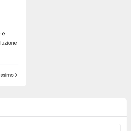
e e
oluzione
rossimo