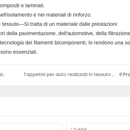
compositi e laminati.
ll'isolamento e nei materiali di rinforzo.
 tessuto—Si tratta di un materiale dalle prestazioni
ri della pavimentazione, dell'automotive, della filtrazion
la tecnologia dei filamenti bicomponenti, lo rendono una s
à sono essenziali.
Tessuto non tessuto Yuzhimu ad alte prestazioni: durata, resistenza e versatilità
Tappetini per auto realizzati in tessuto non tessuto Yuzhimu
Il P
E-Mail