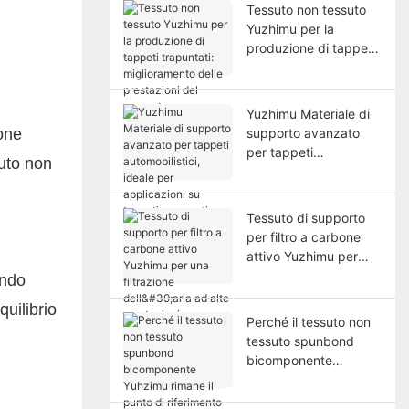
Tessuto non tessuto
Yuzhimu per la
produzione di tappeti
trapuntati:
miglioramento delle
prestazioni del
Yuzhimu Materiale di
supporto
ione
supporto avanzato
per tappeti
suto non
automobilistici, ideale
per applicazioni su
tappeti sagomati.
Tessuto di supporto
per filtro a carbone
attivo Yuzhimu per
una filtrazione dell'aria
ando
ad alte prestazioni.
quilibrio
Perché il tessuto non
tessuto spunbond
bicomponente
Yuhzimu rimane il
punto di riferimento