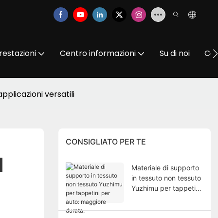
restazioni
Centro informazioni
Su di noi
Con
plicazioni versatili
CONSIGLIATO PER TE
 
Materiale di supporto
in tessuto non tessuto
Yuzhimu per tappetini
per auto: maggiore
durata.