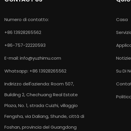
Numero di contatto:
Casa
+86 13928265562
Servizi
+86-757-22220593
Applic
E-mail:
info@yuzhimu.com
Notizi
Whatsapp: +86 13928265562
Su Di N
Indirizzo dell'azienda: Room 507,
Contat
Building 2, Chechuang Real Estate
Politic
Plaza, No. 1, strada Cuizhi, villaggio
Fengsha, via Daliang, Shunde, città di
Foshan, provincia del Guangdong