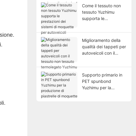
per le applicazioni ad
Come il tessuto non
alte prestazioni
tessuto Yuzhimu
supporta le
prestazioni dei sistemi
di moquette per
esione.
autoveicoli
Miglioramento della
i.
qualità dei tappeti per
autoveicoli con il
tessuto non tessuto
termolegato Yuzhimu
Supporto primario in
PET spunbond
Yuzhimu per la
produzione di
piastrelle di moquette
li.