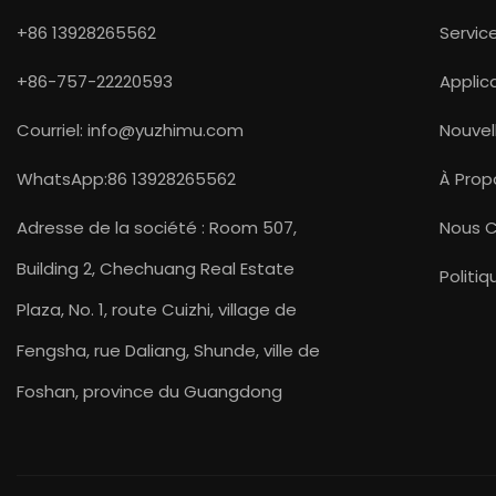
+86 13928265562
Servic
+86-757-22220593
Applic
Courriel:
info@yuzhimu.com
Nouvel
WhatsApp:86 13928265562
À Prop
Adresse de la société : Room 507,
Nous 
Building 2, Chechuang Real Estate
Politi
Plaza, No. 1, route Cuizhi, village de
Fengsha, rue Daliang, Shunde, ville de
Foshan, province du Guangdong