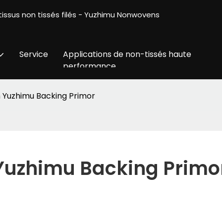
tissus non tissés filés - Yuzhimu Nonwovens
Service
Applications de non-tissés haute
performance
 Yuzhimu Backing Primor
Yuzhimu Backing Primo