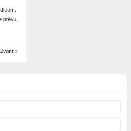
adloom,
e prévu,
uivant