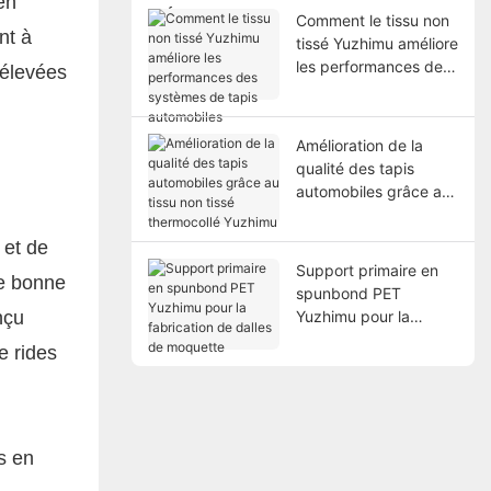
en
hautes performances
Comment le tissu non
nt à
tissé Yuzhimu améliore
les performances des
 élevées
systèmes de tapis
automobiles
Amélioration de la
qualité des tapis
automobiles grâce au
tissu non tissé
thermocollé Yuzhimu
 et de
Support primaire en
de bonne
spunbond PET
nçu
Yuzhimu pour la
fabrication de dalles
e rides
de moquette
s en