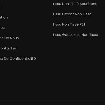
Tissu Non Tissé Spunbond
e
Tissu Filtrant Non Tissé
ation
Tissu Non Tissé PET
les
Tissu Géotextile Non Tissé
os De Nous
Contacter
que De Confidentialité