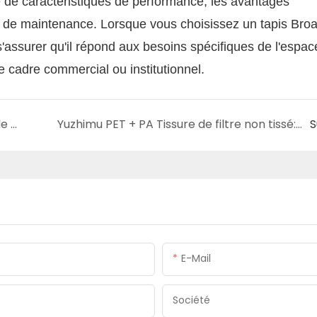
 de caractéristiques de performance, les avantages
et de maintenance. Lorsque vous choisissez un tapis Bro
 s'assurer qu'il répond aux besoins spécifiques de l'espac
 cadre commercial ou institutionnel.
Tissus non tissés de Yuzhimu dans les tapis de plancher Souvent principal: la durabilité rencontre la flexibilité
Yuzhimu PET + PA Tissure de filtre non tissé: un aperçu complet
S
E-Mail
Société