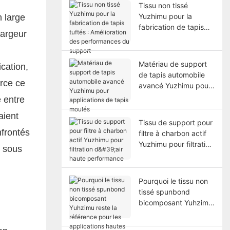
durabilité
Tissu non tissé
Yuzhimu pour la
n large
fabrication de tapis
largeur
tuftés : Amélioration
des performances du
support
Matériau de support
ication,
de tapis automobile
orce ce
avancé Yuzhimu pour
applications de tapis
e entre
moulés
aient
Tissu de support pour
nfrontés
filtre à charbon actif
Yuzhimu pour filtration
t sous
d'air haute
performance
Pourquoi le tissu non
tissé spunbond
bicomposant Yuhzimu
reste la référence
pour les applications