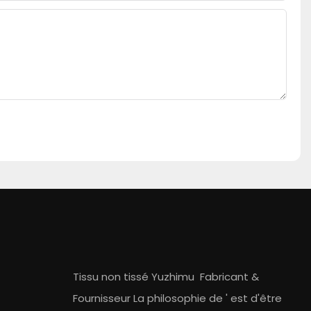
Tissu non tissé Yuzhimu
Fabricant
&
Fournisseur
La philosophie de ' est d'être