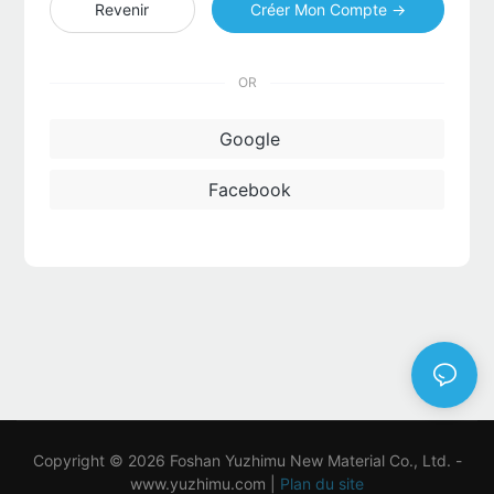
Revenir
Créer Mon Compte →
OR
Google
Facebook
Copyright © 2026 Foshan Yuzhimu New Material Co., Ltd. -
www.yuzhimu.com
|
Plan du site