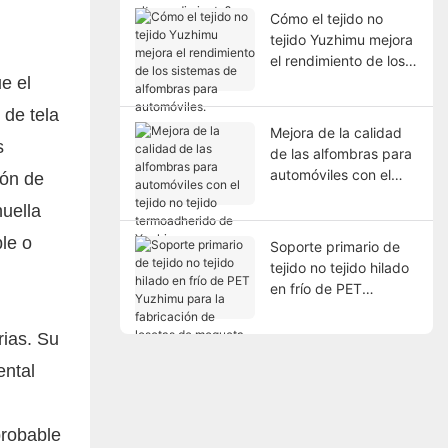
aplicaciones de alto
Cómo el tejido no
rendimiento?
tejido Yuzhimu mejora
el rendimiento de los
e el
sistemas de alfombras
para automóviles.
 de tela
Mejora de la calidad
s
de las alfombras para
automóviles con el
ión de
tejido no tejido
uella
termoadherido de
Yuzhimu.
le o
Soporte primario de
tejido no tejido hilado
en frío de PET
Yuzhimu para la
fabricación de losetas
rias. Su
de moqueta.
ental
probable