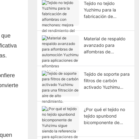
Tejido no tejido
Yuzhimu para la
fabricación de
alfombras con
mechones: mejora del
 que
rendimiento del
Material de respaldo
soporte.
icativa
avanzado para
alfombras de
as.
automoción Yuzhimu
para aplicaciones de
alfombras moldeadas.
Tejido de soporte para
onfiere
filtros de carbón
onvierte
activado Yuzhimu
para una filtración de
aire de alto
rendimiento.
¿Por qué el tejido no
tejido spunbond
bicomponente de
Yuhzimu sigue siendo
iquen
la referencia para