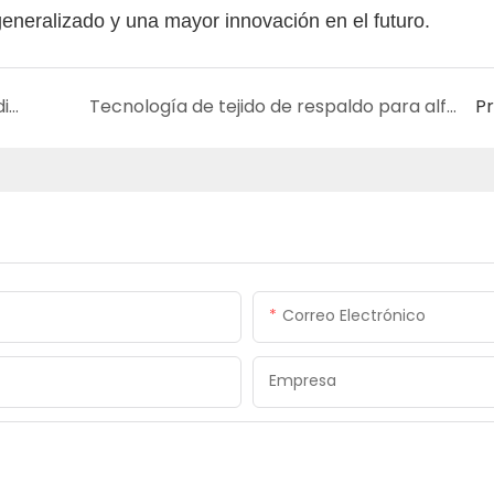
eneralizado y una mayor innovación en el futuro.
Características técnicas y ventajas de rendimiento de la tela no tejida spunbond de Yuzhimu
Tecnología de tejido de respaldo para alfombras Yuzhimu: mejora la resistencia y estabilidad de las alfombras
P
Correo Electrónico
Empresa