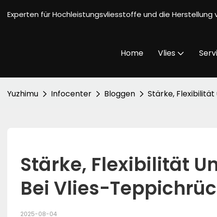
Experten für Hochleistungsvliesstoffe und die Herstellun
Home
Vlies
Serv
Yuzhimu
Infocenter
Bloggen
Stärke, Flexibilit
Stärke, Flexibilität U
Bei Vlies-Teppichrü
2025-08-04