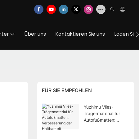
nter
Über uns
Kontaktieren Sie uns
Laden Sie
FÜR SIE EMPFOHLEN
Yuzhimu Vlies-
Trägermaterial für
Autofußmatten:
Verbesserung der
Haltbarkeit