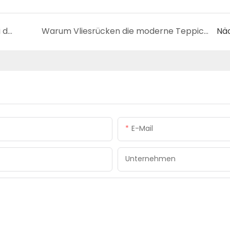
Rolle der Yuzhimu-Mattenrückseite bei der Verlängerung der Lebensdauer von Kunstrasen
Warum Vliesrücken die moderne Teppichherstellung dominieren
Nä
E-Mail
Unternehmen