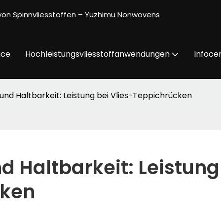
g von Spinnvliesstoffen – Yuzhimu Nonwovens
ice
Hochleistungsvliesstoffanwendungen
Infoce
ät und Haltbarkeit: Leistung bei Vlies-Teppichrücken
nd Haltbarkeit: Leistung 
cken