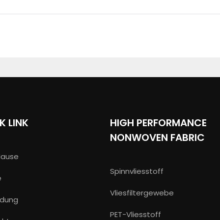
K LINK
HIGH PERFORMANCE
NONWOVEN FABRIC
Hause
Spinnvliesstoff
e
Vliesfiltergewebe
dung
PET-Vliesstoff