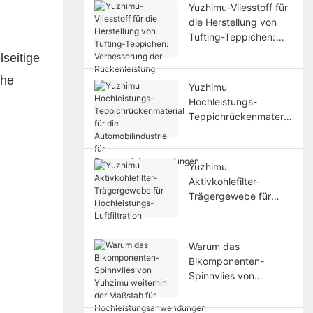
Yuzhimu-Vliesstoff für
die Herstellung von
Tufting-Teppichen:
Verbesserung der
lseitige
Rückenleistung
che
Yuzhimu
Hochleistungs-
Teppichrückenmateria
l für die
Automobilindustrie für
Formteppichanwendu
Yuzhimu
ngen
Aktivkohlefilter-
Trägergewebe für
Hochleistungs-
Luftfiltration
Warum das
Bikomponenten-
Spinnvlies von
Yuhzimu weiterhin der
Maßstab für