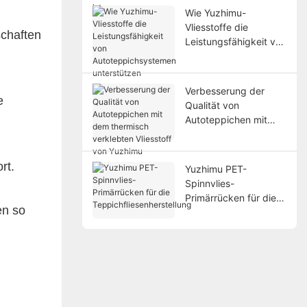
Hochleistungsanwend
Wie Yuzhimu-
ungen ist
Vliesstoffe die
chaften
Leistungsfähigkeit von
Autoteppichsystemen
unterstützen
Verbesserung der
e
Qualität von
Autoteppichen mit
dem thermisch
verklebten Vliesstoff
von Yuzhimu
rt.
Yuzhimu PET-
Spinnvlies-
Primärrücken für die
en so
Teppichfliesenherstell
ung