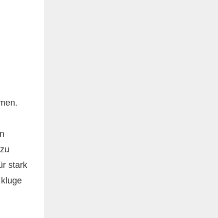
emen.
en
 zu
ür stark
 kluge