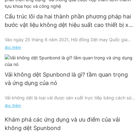
Cấu trúc lõi da hai thành phần phương pháp hai
bước vật liệu không dệt hiệu suất cao thiết bị xử
lý linh hoạt và nghiên cứu phát triển ứng dụng"
Vào ngày 25 tháng 6 năm 2021, Hội đồng Dệt may Quốc gia
đã thông qua cuộc họp thẩm định thành tựu
Trung Quốc đã tổ chức "Thiết bị xử lý linh hoạt vật liệu không
đọc thêm
khoa học và công nghệ
dệt hai bước, cấu trúc lõi da, hai thành phần, hiệu suất cao" do
Công ty TNHH Vật liệu mới Dương Châu Atlan đồng thực hiện.
và Đại học Nam Thông ở Dương Châu. và nghiên cứu ứng dụng
và phát triển" họp thẩm định dự án
Vải không dệt Spunbond là gì? tầm quan trọng
và ứng dụng của nó
Vải không dệt là loại vải được sản xuất trực tiếp bằng cách sử
dụng sợi. Không giống như vải dệt thoi, loại sợi này không cần
đọc thêm
phải chuyển thành sân để cho ra sản phẩm cuối cùng. Ngược
lại, để sản xuất ra chúng, những sợi nhỏ được xếp thành dạng
Khám phá các ứng dụng và ưu điểm của vải
tấm và chuyển thành vải bằng cách liên kết các sợi lại với nhau.
không dệt Spunbond
Việc liên kết có thể được thực hiện về mặt hóa học, cơ học
hoặc với sự trợ giúp của xử lý nhiệt hoặc dung môi.