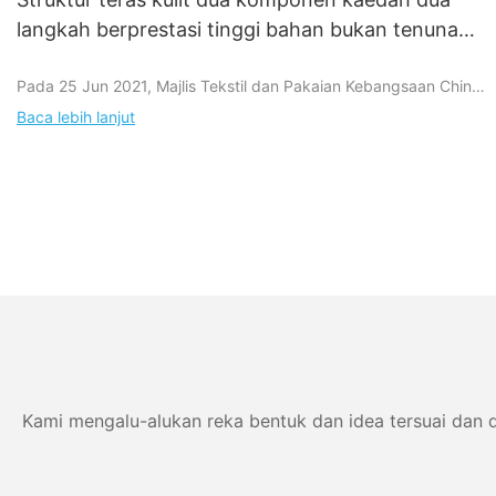
langkah berprestasi tinggi bahan bukan tenunan
peralatan proses fleksibel dan penyelidikan dan
Pada 25 Jun 2021, Majlis Tekstil dan Pakaian Kebangsaan China
pembangunan aplikasi" lulus mesyuarat penilaian
telah menganjurkan "Peralatan proses fleksibel bahan bukan
pencapaian saintifik dan teknologi
Baca lebih lanjut
tenunan berprestasi tinggi struktur teras kulit dua komponen"
yang dikendalikan bersama oleh Yangzhou Atlan New Material
Co., Ltd. dan Universiti Nantong di Yangzhou. dan mesyuarat
penilaian projek penyelidikan dan pembangunan aplikasi
Kami mengalu-alukan reka bentuk dan idea tersuai dan 