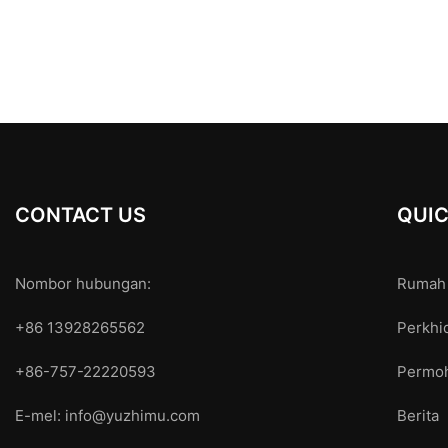
CONTACT US
QUIC
Nombor hubungan:
Rumah
+86 13928265562
Perkhi
+86-757-22220593
Permo
E-mel:
info@yuzhimu.com
Berita