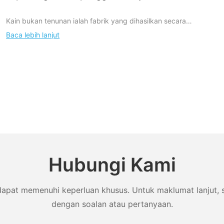
Kain bukan tenunan ialah fabrik yang dihasilkan secara
langsung dengan penggunaan gentian. Tidak seperti fabrik
Baca lebih lanjut
tenunan, gentian ini tidak perlu ditukar menjadi laman untuk
menghasilkan produk akhir. Sebaliknya, untuk menghasilkannya,
gentian kecil diletakkan dalam bentuk kepingan dan ditukar
menjadi kain dengan mengikat gentian bersama-sama. Ikatan
boleh dilakukan secara kimia, mekanikal, atau dengan bantuan
rawatan haba atau pelarut.
Hubungi Kami
dapat memenuhi keperluan khusus. Untuk maklumat lanjut, s
dengan soalan atau pertanyaan.