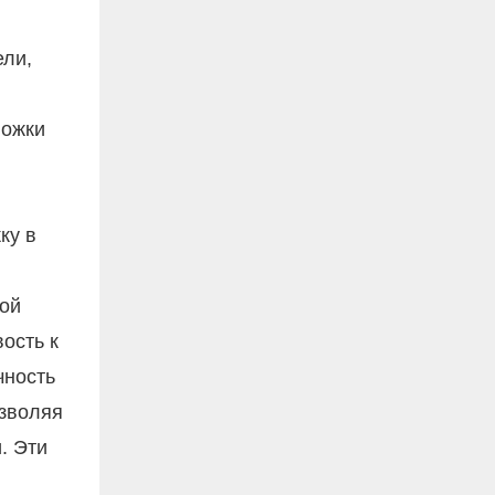
ели,
ложки
ку в
ной
ость к
чность
озволяя
. Эти