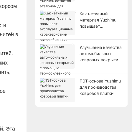
Yuhzimu остается
 ворсом
эталоном для
Как нетканый
высокоэффективных
материал Yuzhimu
применений?
сти
повышает
эксплуатационные
нитей в
характеристики
автомобильных
Улучшение качества
ковровых покрытий
итей.
автомобильных
ковровых покрытий
ких
с помощью
ить,
термосклеенного
нетканого материала
ПЭТ-основа Yuzhimu
Yuzhimu.
для производства
ное
ковровой плитки.
й. Эта