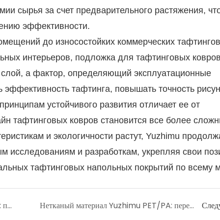
мии сырья за счет предварительного растяжения, чт
шению эффективности.
омещений до износостойких коммерческих тафтинго
ьных интерьеров, подложка для тафтинговых ковро
й слой, а фактор, определяющий эксплуатационные
ь эффективность тафтинга, повышать точность рисун
 принципам устойчивого развития отличает ее от
айн тафтинговых ковров становится все более сложн
еристикам и экологичности растут, Yuzhimu продолж
м исследованиям и разработкам, укрепляя свои поз
альных тафтинговых напольных покрытий по всему м
Подложка для ковровой плитки Yuzhimu: переосмысление эксплуатационных характеристик и экологичности в решениях для ковровых покрытий.
Нетканый материал Yuzhimu PET/PA: переосмысление высокоэффективных материалов.
След