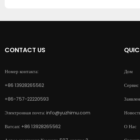
CONTACT US
QUIC
Номер контакта:
Дом
+86 13928265562
Сервис
+86-757-22220593
Заявле
Электронная почта:
info@yuzhimu.com
Новост
Ватсап: +86 13928265562
О Нас