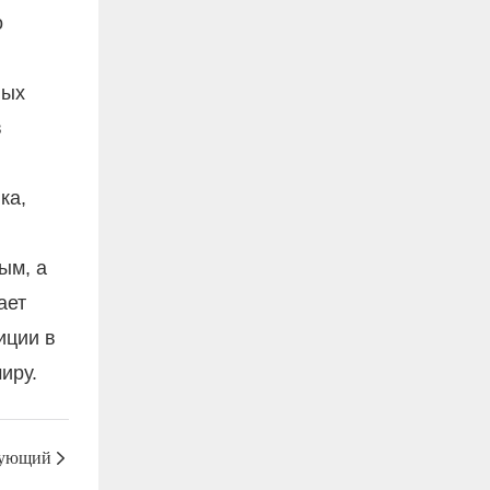
о
вых
в
ка,
ым, а
ает
иции в
иру.
ующий