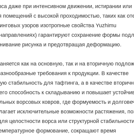
са даже при интенсивном движении, истирании или
 помещений с высокой проходимостью, таких как от
инговых узоров изотропные свойства Yuzhimu
 направлениях) гарантируют сохранение формы под
внивание рисунка и предотвращая деформацию.
няется как на основную, так и на вторичную подлож
азнообразные требования к продукции. В качестве
ю стабильность для тафтинга, а в качестве вторич
 его способность к складыванию и повышает устойчив
льных ворсовых ковров, где формуемость и долгове
лагает исключительные возможности растяжения, п
ля целостности ворса или структурной стабильности
емпературное формование, сокращают время