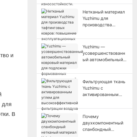
повышение
износостойкости.
Нетканый материал
Yuzhimu для
производства
тафтинговых ковров:
повышение
эксплуатационных
Yuzhimu —
характеристик
усовершенствованн
основы.
ый автомобильный
ковровый материал
для подложки
формованных
Фильтрующая ткань
ковровых покрытий.
Yuzhimu с
й
активированным
углем для
й для
высокоэффективной
тки. В
фильтрации воздуха
Почему
двухкомпонентный
спанбондный
нетканый материал