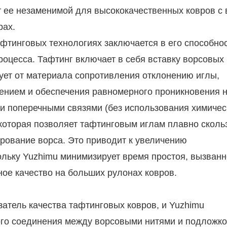
ет ее незаменимой для высококачественных ковров с
рах.
фтинговых технологиях заключается в его способно
оцесса. Тафтинг включает в себя вставку ворсовых 
бует от материала сопротивления отклонению иглы,
жением и обеспечения равномерного проникновения н
и поперечными связями (без использования химичес
которая позволяет тафтинговым иглам плавно скольз
рование ворса. Это приводит к увеличению
ольку Yuzhimu минимизирует время простоя, вызван
ое качество на больших рулонах ковров.
атель качества тафтинговых ковров, и Yuzhimu
го соединения между ворсовыми нитями и подложко