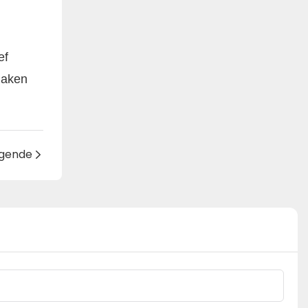
ef
maken
lgende