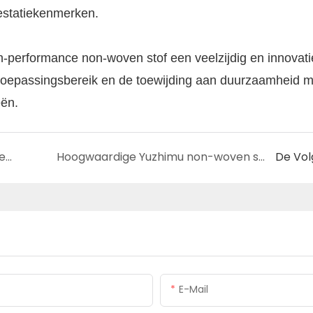
prestatiekenmerken.
performance non-woven stof een veelzijdig en innovati
 toepassingsbereik en de toewijding aan duurzaamheid 
eën.
Wat is Yuzhimu Filter Support Layer Nonwoven?
Hoogwaardige Yuzhimu non-woven stof: duurzaamheid, sterkte en veelzijdigheid
De Vo
E-Mail