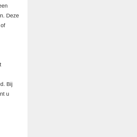
een
en. Deze
 of
t
. Bij
nt u