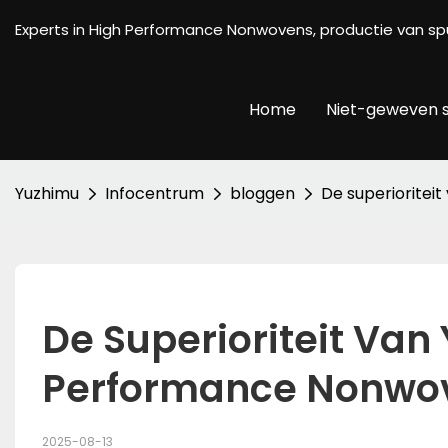
Experts in High Performance Nonwovens, productie van
Home
Niet-geweven s
Yuzhimu
Infocentrum
bloggen
De superioritei
De Superioriteit Van
Performance Nonwov
2025-08-13