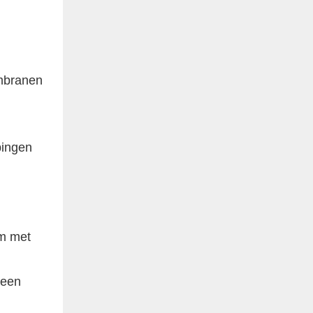
embranen
pingen
um met
 een