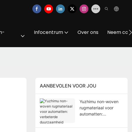
n-
Infocentrum
Over ons
Neem cont
AANBEVOLEN VOOR JOU
Yuzhimu non-woven
rugmateriaal voor
automatten:
verbeterde
duurzaamheid