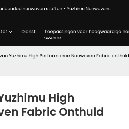
 spunbonded nonwoven stoffen - Yuzhimu Nonwovens
tof
Dienst
Toepassingen voor hoogwaardige no
wovens
t van Yuzhimu High Performance Nonwoven Fabric onthuld
 Yuzhimu High 
en Fabric Onthuld