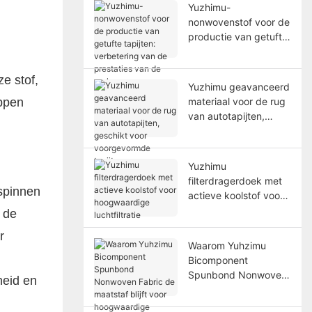
Yuzhimu-
nonwovenstof voor de
productie van getufte
tapijten: verbetering
van de prestaties van
e stof,
de ruglaag
Yuzhimu geavanceerd
ppen
materiaal voor de rug
van autotapijten,
geschikt voor
voorgevormde
tapijten.
Yuzhimu
filterdragerdoek met
spinnen
actieve koolstof voor
hoogwaardige
 de
luchtfiltratie
r
Waarom Yuhzimu
Bicomponent
Spunbond Nonwoven
heid en
Fabric de maatstaf
blijft voor