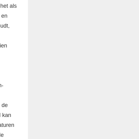
het als
s en
udt,
ien
n-
 de
d kan
aturen
de