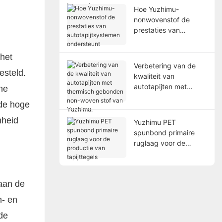
hoogwaardige
Hoe Yuzhimu-
toepassingen
nonwovenstof de
prestaties van
autotapijtsystemen
ondersteunt
het
Verbetering van de
esteld.
kwaliteit van
autotapijten met
he
thermisch gebonden
 de hoge
non-woven stof van
Yuzhimu.
mheid
Yuzhimu PET
spunbond primaire
ruglaag voor de
productie van
tapijttegels
 aan de
n- en
de