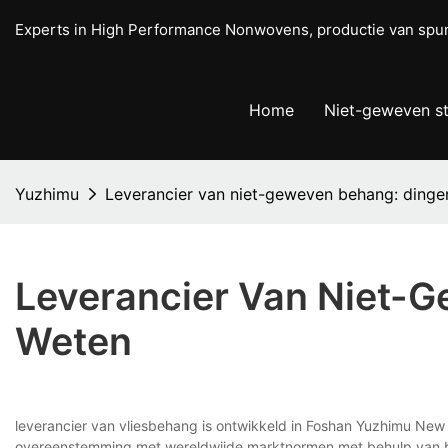
Experts in High Performance Nonwovens, productie van s
Home
Niet-geweven s
Yuzhimu
Leverancier van niet-geweven behang: dingen
Leverancier Van Niet-G
Weten
leverancier van vliesbehang is ontwikkeld in Foshan Yuzhimu New 
overeenstemming met wereldwijde marktnormen met behulp van baan