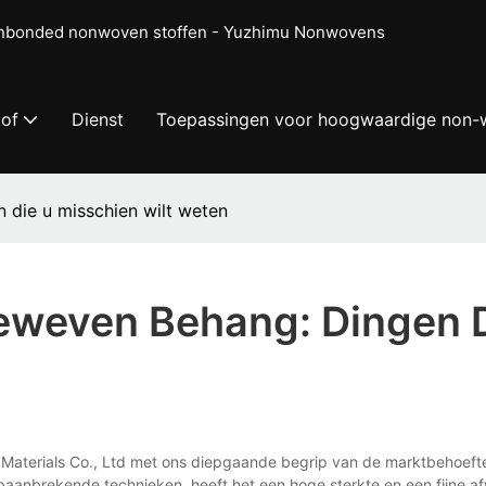
punbonded nonwoven stoffen - Yuzhimu Nonwovens
tof
Dienst
Toepassingen voor hoogwaardige non-
 die u misschien wilt weten
eweven Behang: Dingen D
Materials Co., Ltd met ons diepgaande begrip van de marktbehoeften
brekende technieken, heeft het een hoge sterkte en een fijne afwe