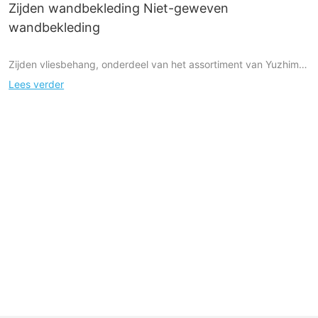
Zijden wandbekleding Niet-geweven
wandbekleding
Zijden vliesbehang, onderdeel van het assortiment van Yuzhimu,
is verkrijgbaar in een groot aantal verschillende stijlen
Lees verder