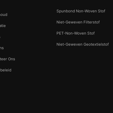
Spunbond Non-Woven Stof
houd
Niet-Geweven Filterstof
atie
PET-Non-Woven Stof
s
Niet-Geweven Geotextielstof
ns
teer Ons
ybeleid