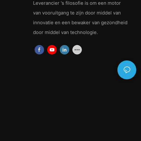
Leverancier
's filosofie is om een ​​motor
Naaldviltvlies wordt vervaardigd door vezels mechanisch met
elkaar te verbinden met behulp van naalden met weerhaken.
van vooruitgang te zijn door middel van
Door dit proces ontstaat een stof met uitstekende maatvastheid
innovatie en een bewaker van gezondheid
en hoge sterkte. Deze stoffen worden veel gebruikt in auto-
interieurs, meubels, tapijten, isolatie- en filtratietoepassingen.
door middel van technologie.
4. Spunlace non-wovens:
Spunlace non-woven stoffen worden gemaakt door vezels met
elkaar te verwarren met behulp van hogedrukwaterstralen. Dit
proces resulteert in een stof die zacht, sterk en zeer
absorberend is. Spunlace-non-wovens worden vaak gebruikt in
doekjes, hygiëneproducten, medische producten en speciale
toepassingen die een stof met een luxueus gevoel vereisen.
5. SMS-vliesstoffen:
SMS-vliesstoffen, ook bekend als spunbond-meltblown-
spunbond, worden gemaakt door het combineren van de
spunbond- en meltblown-processen. Deze combinatie creëert
een stof met verbeterde barrière-eigenschappen, waardoor