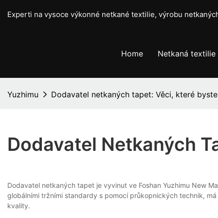
Experti na vysoce výkonné netkané textilie, výrobu netkaný
Home
Netkaná textilie
Yuzhimu
Dodavatel netkaných tapet: Věci, které byste
Dodavatel Netkaných Tap
Dodavatel netkaných tapet je vyvinut ve Foshan Yuzhimu New Ma
globálními tržními standardy s pomocí průkopnických technik, m
kvality.