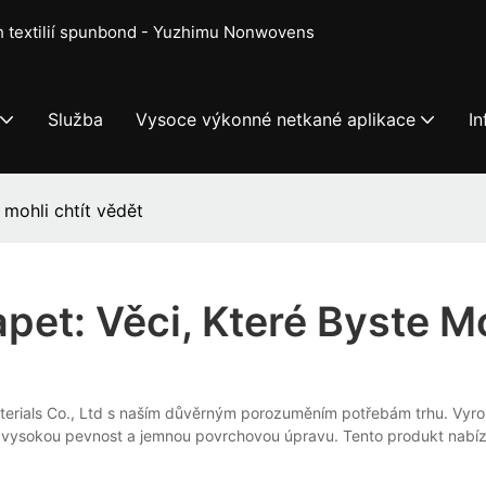
ch textilií spunbond - Yuzhimu Nonwovens
Služba
Vysoce výkonné netkané aplikace
I
 mohli chtít vědět
et: Věci, Které Byste Mo
terials Co., Ltd s naším důvěrným porozuměním potřebám trhu. Vyr
á vysokou pevnost a jemnou povrchovou úpravu. Tento produkt nabí