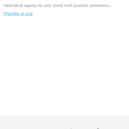
Hedvábné tapety na zeď, které tvoří součást sortimentu
Yuzhimu, jsou dostupné ve velkém množství různých stylů
Přečtěte si více