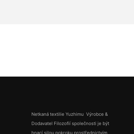
2. Meltblown Netkané textilie:
Meltblown netkané textilie se vyrábějí tavením a vytlačováním
termoplastických polymerů, které jsou následně vyfukovány na
jemná vlákna a ochlazovány za vzniku textilie. Tyto tkaniny mají
jedinečnou strukturu podobnou pavučině a poskytují vynikající
filtrační vlastnosti. Meltblown netkané textilie se běžně používají
v obličejových maskách, vzduchových filtrech, olejových
sorbentech a lékařských produktech vyžadujících vysokou
účinnost filtrace.
3. Vpichované netkané textilie:
Vpichované netkané textilie se vyrábějí mechanickým spojením
vláken dohromady pomocí ostnatých jehel. Tímto procesem
vzniká tkanina s vynikající rozměrovou stálostí a vysokou
pevností. Tyto tkaniny jsou široce používány v automobilových
Netkaná textilie Yuzhimu
Výrobce
&
interiérech, nábytku, kobercích, izolacích a filtračních aplikacích.
Dodavatel
Filozofií společnosti je být
4. Netkané textilie Spunlace:
hnací silou pokroku prostřednictvím