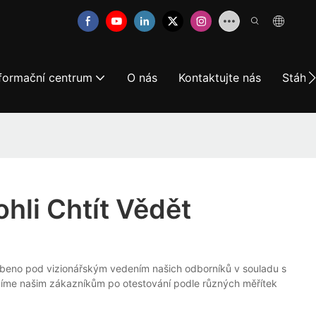
nformační centrum
O nás
Kontaktujte nás
Stáhně
hli Chtít Vědět
obeno pod vizionářským vedením našich odborníků v souladu s
zíme našim zákazníkům po otestování podle různých měřítek