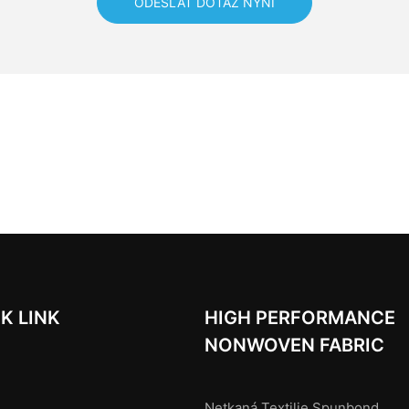
ODESLAT DOTAZ NYNÍ
K LINK
HIGH PERFORMANCE
NONWOVEN FABRIC
Netkaná Textilie Spunbond