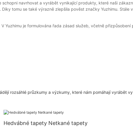
hopni navrhovat a vyrábět vynikající produkty, které naši zákazní
ků. Díky tomu se také výrazně zlepšila pověst značky Yuzhimu. Stále
V Yuzhimu je formulována řada zásad služeb, včetně přizpůsobení 
ádějí rozsáhlé průzkumy a výzkumy, které nám pomáhají vyrábět vyl
Hedvábné tapety Netkané tapety