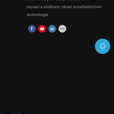
inovací a strážcem zdraví prostřednictvím
Netkané textilie Spunlace vznikají zapletením vláken dohromady
pomocí vysokotlakých vodních paprsků. Výsledkem tohoto
technologie.
procesu je tkanina, která je měkká, pevná a vysoce savá.
Netkané textilie spunlace se běžně používají v ubrouscích,
hygienických produktech, lékařských produktech a speciálních
aplikacích vyžadujících tkaninu s luxusním dojmem.
5. SMS netkané textilie:
SMS netkané textilie, také známé jako spunbond-meltblown-
spunbond, se vyrábějí kombinací procesů spunbond a
meltblown. Tato kombinace vytváří tkaninu se zlepšenými
bariérovými vlastnostmi, takže je vhodná pro lékařské pláště,
chirurgické roušky a ochranné oděvy.
Výběr nejlepšího dodavatele netkaných textilií
Při výběru dodavatele netkaných textilií vstupuje do hry několik
faktorů. Zde je několik klíčových úvah, které je třeba mít na
paměti: