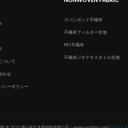
スパンボンド不織布
ス
不織布フィルター生地
PET不織布
ス
不織布ジオテキスタイル生地
について
合わせ
バシーポリシー
権 © 2023 佛山裕志木新材料有限公司 -
www.yuzhimu.com
|
サイトマ