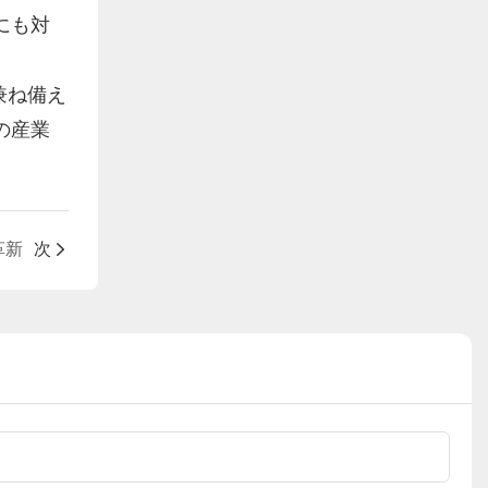
にも対
兼ね備え
の産業
革新
次