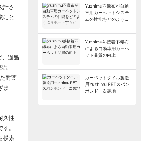
Yuzhimu不織布が自動
設計さ
車用カーペットシステ
業にと
ムの性能をどのように
サポートするか
Yuzhimu熱接着不織布
による自動車用カーペ
ット品質の向上
ど、過酷
薬品
れた耐薬
カーペットタイル製造
用Yuzhimu PETスパン
ぎま
ボンド一次裏地
耐久性
です。
を模索