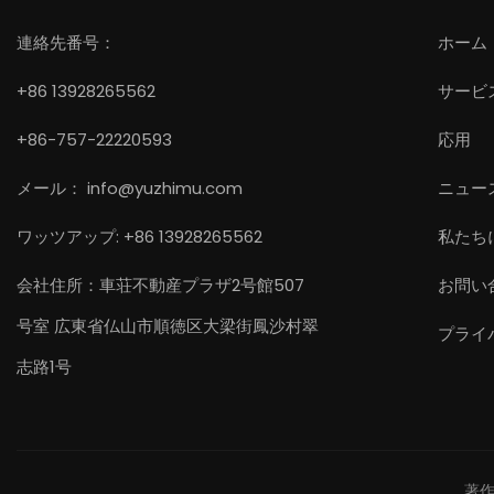
連絡先番号：
ホーム
+86 13928265562
サービ
+86-757-22220593
応用
メール：
info@yuzhimu.com
ニュー
ワッツアップ: +86 13928265562
私たち
会社住所：車荘不動産プラザ2号館507
お問い
号室 広東省仏山市順徳区大梁街鳳沙村翠
プライ
志路1号
著作