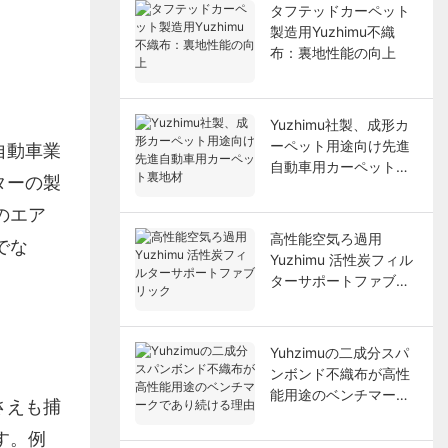
タフテッドカーペット
製造用Yuzhimu不織
布：裏地性能の向上
Yuzhimu社製、成形カ
ーペット用途向け先進
自動車業
自動車用カーペット裏
ターの製
地材
のエア
高性能空気ろ過用
でな
Yuzhimu 活性炭フィル
ターサポートファブリ
ック
Yuhzimuの二成分スパ
ンボンド不織布が高性
能用途のベンチマーク
さえも捕
であり続ける理由
す。例