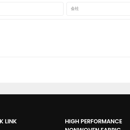
会社
K LINK
HIGH PERFORMANCE
NONWOVEN FABRIC