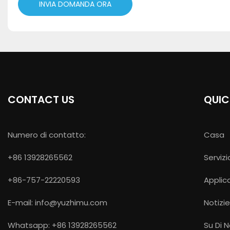
INVIA DOMANDA ORA
CONTACT US
QUIC
Numero di contatto:
Casa
+86 13928265562
Servizi
+86-757-22220593
Applic
E-mail:
info@yuzhimu.com
Notizi
Whatsapp: +86 13928265562
Su Di N