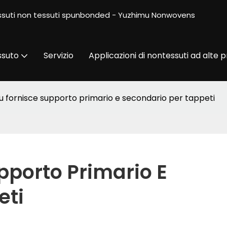
 tessuti non tessuti spunbonded - Yuzhimu Nonwovens
ssuto
Servizio
Applicazioni di nontessuti ad alte p
u fornisce supporto primario e secondario per tappeti
porto Primario E 
eti