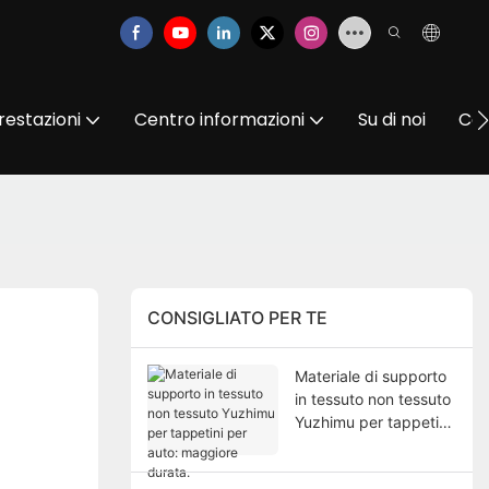
restazioni
Centro informazioni
Su di noi
Con
CONSIGLIATO PER TE
Materiale di supporto
in tessuto non tessuto
Yuzhimu per tappetini
per auto: maggiore
durata.