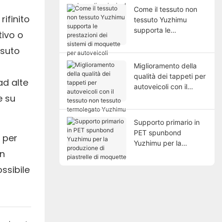
per le applicazioni ad
Come il tessuto non
alte prestazioni
rifinito
tessuto Yuzhimu
supporta le
tivo o
prestazioni dei sistemi
ssuto
di moquette per
autoveicoli
Miglioramento della
qualità dei tappeti per
ad alte
autoveicoli con il
e su
tessuto non tessuto
termolegato Yuzhimu
Supporto primario in
PET spunbond
o per
Yuzhimu per la
Un
produzione di
piastrelle di moquette
ssibile