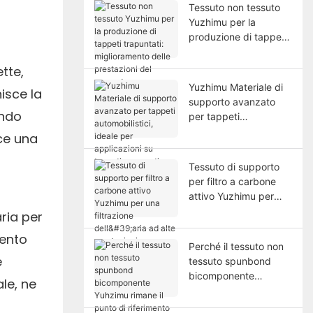
Tessuto non tessuto
Yuzhimu per la
produzione di tappeti
trapuntati:
miglioramento delle
tte,
prestazioni del
Yuzhimu Materiale di
isce la
supporto
supporto avanzato
endo
per tappeti
automobilistici, ideale
ce una
per applicazioni su
tappeti sagomati.
Tessuto di supporto
per filtro a carbone
attivo Yuzhimu per
una filtrazione dell'aria
ria per
ad alte prestazioni.
mento
Perché il tessuto non
e
tessuto spunbond
bicomponente
le, ne
Yuhzimu rimane il
punto di riferimento