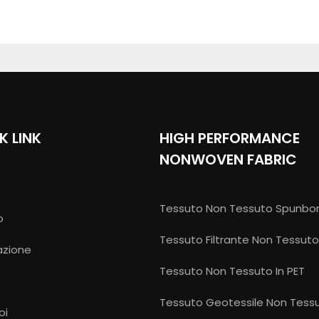
K LINK
HIGH PERFORMANCE
NONWOVEN FABRIC
Tessuto Non Tessuto Spunbo
o
Tessuto Filtrante Non Tessuto
azione
Tessuto Non Tessuto In PET
e
Tessuto Geotessile Non Tess
oi