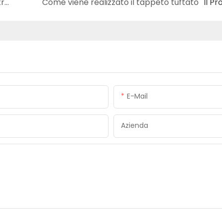
Yuzhimu fornisce un'elevata resistenza alla trazione e un basso grado di estensione
Come viene realizzato il tappeto tuftato
Il P
E-Mail
Azienda