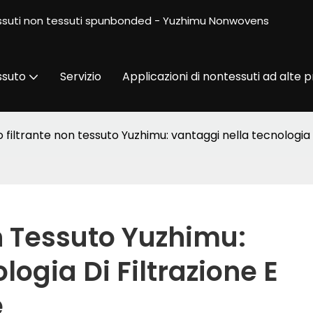
 tessuti non tessuti spunbonded - Yuzhimu Nonwovens
ssuto
Servizio
Applicazioni di nontessuti ad alte p
 filtrante non tessuto Yuzhimu: vantaggi nella tecnologia d
n Tessuto Yuzhimu: 
ogia Di Filtrazione E 
e