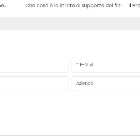
Tecnologia del tessuto di supporto per tappeti Yuzhimu: miglioramento della resistenza e della stabilità dei tappeti
Che cosa è lo strato di supporto del filtro Yuzhimu non tessuto?
Il P
E-Mail
Azienda