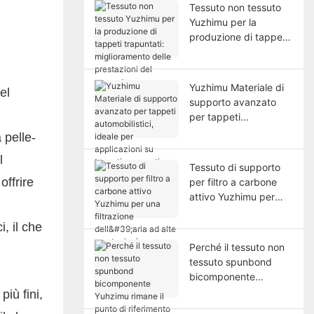
Tessuto non tessuto
Yuzhimu per la
produzione di tappeti
trapuntati:
miglioramento delle
prestazioni del
Yuzhimu Materiale di
el
supporto
supporto avanzato
per tappeti
automobilistici, ideale
 pelle-
per applicazioni su
l
tappeti sagomati.
Tessuto di supporto
offrire
per filtro a carbone
attivo Yuzhimu per
una filtrazione dell'aria
, il che
ad alte prestazioni.
Perché il tessuto non
tessuto spunbond
bicomponente
Yuhzimu rimane il
più fini,
punto di riferimento