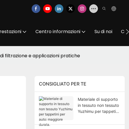
restazioni
Centro informazioni
Su di noi
Con
i filtrazione e applicazioni pratiche
CONSIGLIATO PER TE
Materiale di supporto
in tessuto non tessuto
Yuzhimu per tappetini
per auto: maggiore
durata.