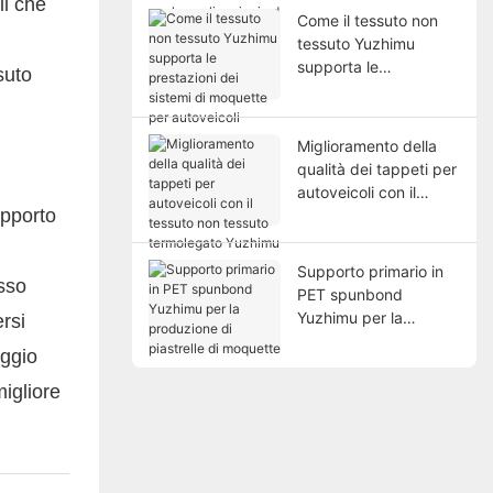
il che
per le applicazioni ad
Come il tessuto non
alte prestazioni
tessuto Yuzhimu
supporta le
suto
prestazioni dei sistemi
di moquette per
autoveicoli
Miglioramento della
qualità dei tappeti per
autoveicoli con il
upporto
tessuto non tessuto
termolegato Yuzhimu
Supporto primario in
asso
PET spunbond
Yuzhimu per la
rsi
produzione di
aggio
piastrelle di moquette
migliore