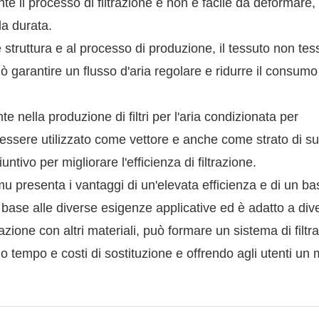
e il processo di filtrazione e non è facile da deformare, 
 la durata.
e struttura e al processo di produzione, il tessuto non tes
 garantire un flusso d'aria regolare e ridurre il consumo
e nella produzione di filtri per l'aria condizionata per
 Può essere utilizzato come vettore e anche come strato di s
untivo per migliorare l'efficienza di filtrazione.
mu presenta i vantaggi di un'elevata efficienza e di un b
ase alle diverse esigenze applicative ed è adatto a dive
inazione con altri materiali, può formare un sistema di filtr
do tempo e costi di sostituzione e offrendo agli utenti un 