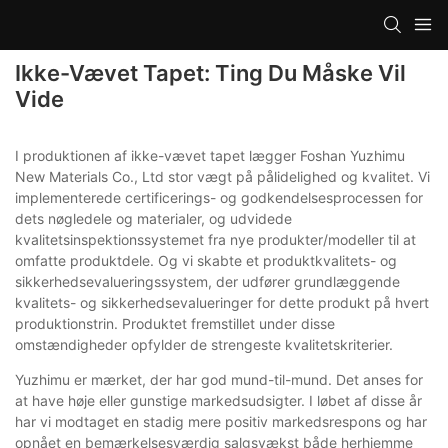
Ikke-Vævet Tapet: Ting Du Måske Vil
Vide
I produktionen af ​​ikke-vævet tapet lægger Foshan Yuzhimu
New Materials Co., Ltd stor vægt på pålidelighed og kvalitet. Vi
implementerede certificerings- og godkendelsesprocessen for
dets nøgledele og materialer, og udvidede
kvalitetsinspektionssystemet fra nye produkter/modeller til at
omfatte produktdele. Og vi skabte et produktkvalitets- og
sikkerhedsevalueringssystem, der udfører grundlæggende
kvalitets- og sikkerhedsevalueringer for dette produkt på hvert
produktionstrin. Produktet fremstillet under disse
omstændigheder opfylder de strengeste kvalitetskriterier.
Yuzhimu er mærket, der har god mund-til-mund. Det anses for
at have høje eller gunstige markedsudsigter. I løbet af disse år
har vi modtaget en stadig mere positiv markedsrespons og har
opnået en bemærkelsesværdig salgsvækst både herhjemme