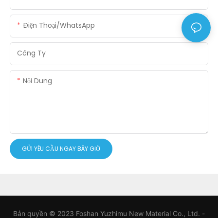
Điện Thoại/WhatsApp
Công Ty
Nội Dung
GỬI YÊU CẦU NGAY BÂY GIỜ
Bản quyền © 2023 Foshan Yuzhimu New Material Co., Ltd. -