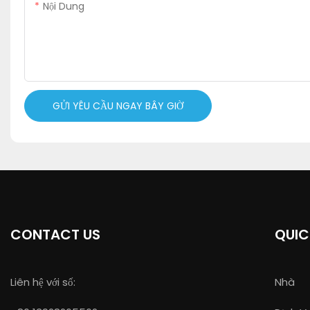
Nội Dung
GỬI YÊU CẦU NGAY BÂY GIỜ
CONTACT US
QUIC
Liên hệ với số:
Nhà