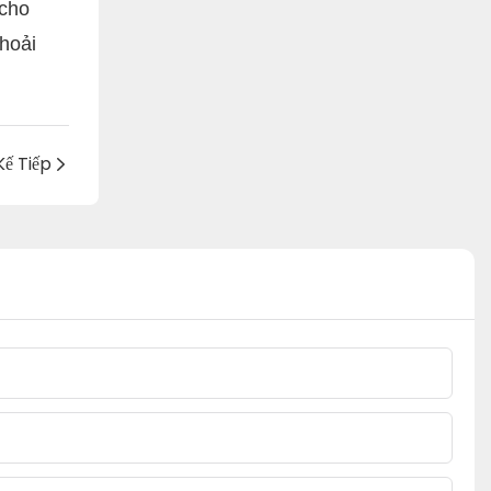
 cho
thoải
Kế Tiếp