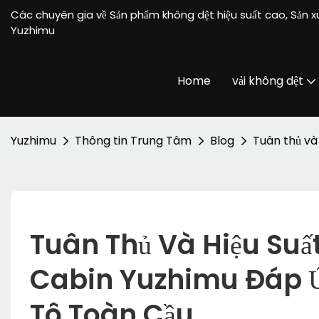
Các chuyên gia về Sản phẩm không dệt hiệu suất cao, Sản 
Yuzhimu
Home
vải không dệt
Yuzhimu
Thông tin Trung Tâm
Blog
Tuân thủ và 
Tuân Thủ Và Hiệu Suất
Cabin Yuzhimu Đáp Ứ
Tô Toàn Cầu