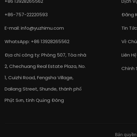
+86 13928265562
Dịch V
+86-757-22220593
Đăng K
E-mail:
info@yuzhimu.com
Tin Tứ
WhatsApp: +86 13928265562
Về Chú
Địa chỉ công ty: Phòng 507, Tòa nhà
Liên H
2, Chechuang Real Estate Plaza, No.
Chính 
1, Cuizhi Road, Fengsha Village,
Daliang Street, Shunde, thành phố
Phật Sơn, tỉnh Quảng Đông
Bản quyền 