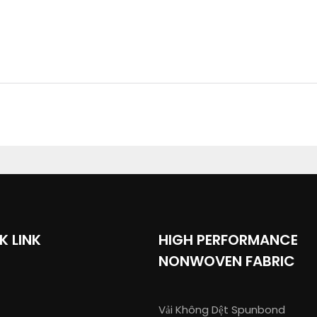
K LINK
HIGH PERFORMANCE
NONWOVEN FABRIC
Vải Không Dệt Spunbond