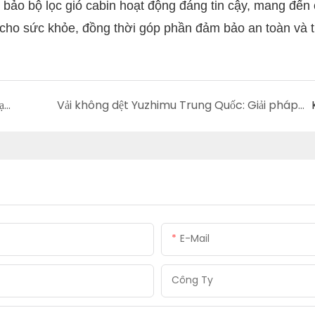
 bảo bộ lọc gió cabin hoạt động đáng tin cậy, mang đến
t cho sức khỏe, đồng thời góp phần đảm bảo an toàn và 
Vật liệu lọc dầu Yuzhimu: Giải pháp sáng tạo cho quá trình lọc hiệu quả
Vải không dệt Yuzhimu Trung Quốc: Giải pháp lót thảm bền bỉ
E-Mail
Công Ty