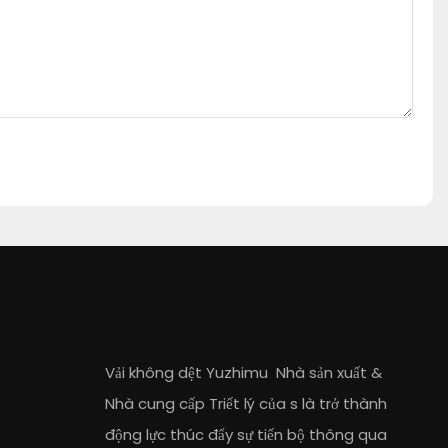
Vải không dệt Yuzhimu
Nhà sản xuất
&
Nhà cung cấp
Triết lý của s là trở thành
động lực thúc đẩy sự tiến bộ thông qua