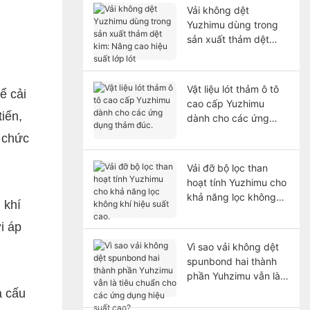
Vải không dệt
Yuzhimu dùng trong
sản xuất thảm dệt
kim: Nâng cao hiệu
suất lớp lót
Vật liệu lót thảm ô tô
ể cải
cao cấp Yuzhimu
tiến,
dành cho các ứng
dụng thảm đúc.
 chức
Vải đỡ bộ lọc than
hoạt tính Yuzhimu cho
khả năng lọc không
 khí
khí hiệu suất cao.
i áp
Vì sao vải không dệt
spunbond hai thành
phần Yuhzimu vẫn là
tiêu chuẩn cho các
à cấu
ứng dụng hiệu suất