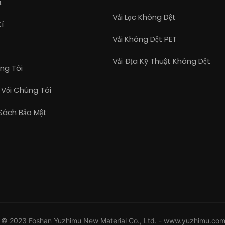
ụ
Vải Lọc Không Dệt
í
Vải Không Dệt PET
c
Vải Địa Kỹ Thuật Không Dệt
ng Tôi
ệ Với Chúng Tôi
Sách Bảo Mật
© 2023 Foshan Yuzhimu New Material Co., Ltd. -
www.yuzhimu.co