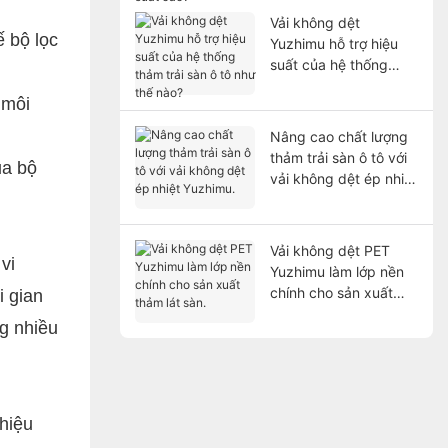
cao?
Vải không dệt
ế bộ lọc
Yuzhimu hỗ trợ hiệu
suất của hệ thống
thảm trải sàn ô tô như
 môi
thế nào?
Nâng cao chất lượng
thảm trải sàn ô tô với
ua bộ
vải không dệt ép nhiệt
Yuzhimu.
Vải không dệt PET
vi
Yuzhimu làm lớp nền
chính cho sản xuất
i gian
thảm lát sàn.
ng nhiều
 hiệu