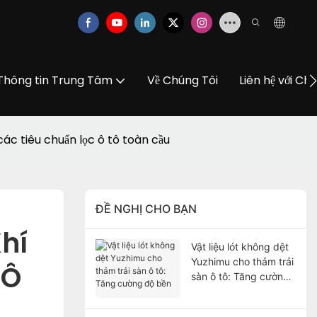
Thông tin Trung Tâm
Về Chúng Tôi
Liên hệ với Ch
các tiêu chuẩn lọc ô tô toàn cầu
ĐỀ NGHỊ CHO BẠN
hí 
Vật liệu lót không dệt
Yuzhimu cho thảm trải
Ô 
sàn ô tô: Tăng cường
độ bền