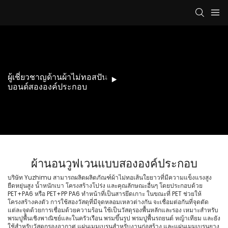
ผู้เชี่ยวชาญด้านผ้าไม่ทอสปัน
บอนด์สององค์ประกอบ
ผ้านอนวูฟเวนแบบสององค์ประกอบ
บริษัท Yuzhimu สามารถผลิตผลิตภัณฑ์ผ้าไม่ทอเส้นใยยาวที่มีความแข็งแรงสูง
ยืดหยุ่นสูง น้ำหนักเบา โครงสร้างโปร่ง และคุณลักษณะอื่นๆ โดยประกอบด้วย
PET+PA6 หรือ PET+PP PA6 ทำหน้าที่เป็นสารยึดเกาะ ในขณะที่ PET ช่วยให้
โครงสร้างคงตัว การใช้สองวัสดุที่มีจุดหลอมเหลวต่างกัน จะเชื่อมต่อกันที่จุดตัด
แต่ละจุดด้วยการเชื่อมด้วยความร้อน ใช้เป็นวัสดุรองพื้นหลักและรอง เหมาะสำหรับ
พรมปูพื้นเชิงพาณิชย์และในครัวเรือน พรมขึ้นรูป พรมปูพื้นรถยนต์ หญ้าเทียม และยัง
ใช้สำหรับวัสดุกรองอากาศ แผ่นเมมเบรนสำหรับงานก่อสร้าง และแผ่นเมมเบรนยาง