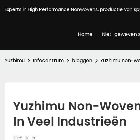
Experts in High Performance Nonwovens, productie van
Home
Niet-geweven s
Yuzhimu
Infocentrum
bloggen
Yuzhimu non-wov
Yuzhimu Non-Woven S
In Veel Industrieën
2025-08-20