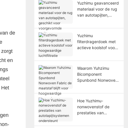
de ruglaag
Yuzhimu geavanceerd
materiaal voor de rug
van autotapijten,
geschikt voor
voorgevormde
 van de
tapijten.
Yuzhimu
e
filterdragerdoek met
actieve koolstof voor
 zorgt
hoogwaardige
luchtfiltratie
cht en
Waarom Yuhzimu
ings
Bicomponent
teel
Spunbond Nonwoven
Fabric de maatstaf
. Het
blijft voor
hoogwaardige
Hoe Yuzhimu-
toepassingen
nonwovenstof de
prestaties van
ngen
autotapijtsystemen
non-
ondersteunt