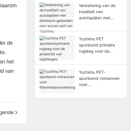
 Daarom
Verbetering van de
kwaliteit van
autotapijten met
thermisch gebonden
non-woven stof van
Yuzhimu.
Yuzhimu PET
der de
spunbond primaire
ruglaag voor de
to-
productie van
an het
tapijttegels
eid van
Yuzhimu PET-
spunbond-nonwoven
voor
filtermediaversterking
lgende