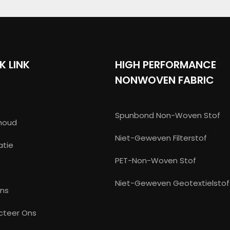
K LINK
HIGH PERFORMANCE
NONWOVEN FABRIC
Spunbond Non-Woven Stof
houd
Niet-Geweven Filterstof
tatie
PET-Non-Woven Stof
s
Niet-Geweven Geotextielstof
Ons
cteer Ons