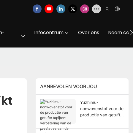
n-
Infocentrum
Over ons
Neem cont
AANBEVOLEN VOOR JOU
kt 
Yuzhimu-
nonwovenstof voor de
productie van getufte
tapijten: verbetering
van de prestaties van