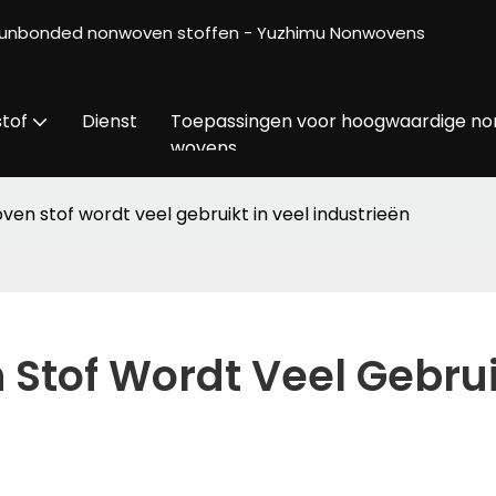
 spunbonded nonwoven stoffen - Yuzhimu Nonwovens
tof
Dienst
Toepassingen voor hoogwaardige no
wovens
en stof wordt veel gebruikt in veel industrieën
tof Wordt Veel Gebrui