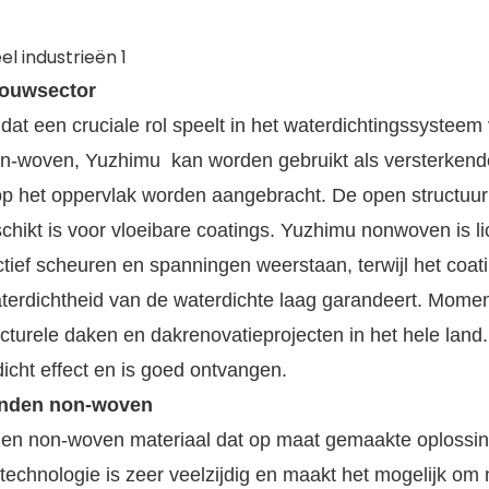
bouwsector
t een cruciale rol speelt in het waterdichtingssysteem
-woven, Yuzhimu kan worden gebruikt als versterkend
 op het oppervlak worden aangebracht. De open structuur
chikt is voor vloeibare coatings. Yuzhimu nonwoven is li
ctief scheuren en spanningen weerstaan, terwijl het coat
aterdichtheid van de waterdichte laag garandeert. Momen
ructurele daken en dakrenovatieprojecten in het hele land
dicht effect en is goed ontvangen.
onden non-woven
en non-woven materiaal dat op maat gemaakte oplossi
technologie is zeer veelzijdig en maakt het mogelijk om 