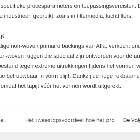
r specifieke procesparameters en toepassingsvereisten.
dustrieën gebruikt, zoals in filtermedia, luchtfilters,
jt
rdige non-woven primaire backings van Atla, verkocht on
n-woven ruggen die speciaal zijn ontworpen voor de au
bestand tegen extreme uitrekkingen tijdens het vormen v
uctie betrouwbaar in vorm blijft. Dankzij de hoge rekbaarh
mdat het tapijt vóór het vormen wordt uitgerekt.
Yuzhimu Nonwoven voor luchtfilter: filtratie-efficiëntie en structuuranalyse
Het tweestapsvoordeel: hoe het productieproces van Yuzhimu zijn unieke eigenschappen vormgeeft
De Vo