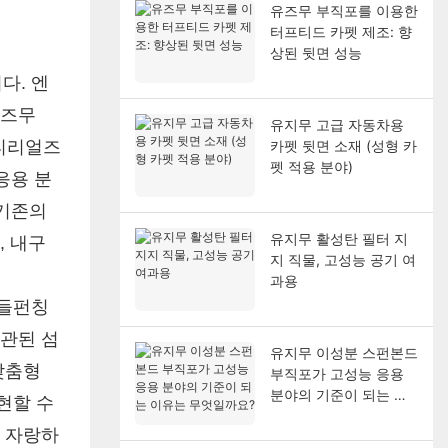
유즈무 부직포를 이용한
터프티드 카펫 제조: 향
상된 뒷면 성능
다. 엔
유즈무
유지무 고급 자동차용
티리얼즈
카펫 뒷면 소재 (성형 카
펫 적용 분야)
 응용 분
 기존의
유지무 활성탄 필터 지
, 내구
지 직물, 고성능 공기 여
과용
니들펀칭
관된 섬
유지무 이성분 스펀본드
맞춤형
부직포가 고성능 응용
분야의 기준이 되는 이
현할 수
유는 무엇일까요?
을 자랑하