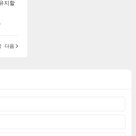
 유지할
.
합
다음