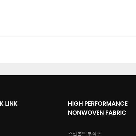
K LINK
HIGH PERFORMANCE
NONWOVEN FABRIC
스펀본드 부직포