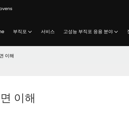
ovens
me
부직포
서비스
고성능 부직포 응용 분야
면 이해
면 이해