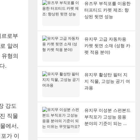
유즈무 부직포를 이용한
터프티드 카펫 제조: 향
상된 뒷면 성능
스테르로부
유지무 고급 자동차용
으로 알려
카펫 뒷면 소재 (성형 카
펫 적용 분야)
지 유형의
다.
유지무 활성탄 필터 지
지 직물, 고성능 공기 여
과용
장 강도
유지무 이성분 스펀본드
진 직물
부직포가 고성능 응용
분야의 기준이 되는 이
직물에서,
유는 무엇일까요?
직포가 이