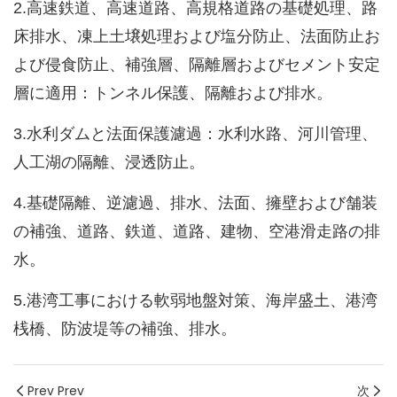
2.高速鉄道、高速道路、高規格道路の基礎処理、路
床排水、凍上土壌処理および塩分防止、法面防止お
よび侵食防止、補強層、隔離層およびセメント安定
層に適用：トンネル保護、隔離および排水。
3.水利ダムと法面保護濾過：水利水路、河川管理、
人工湖の隔離、浸透防止。
4.基礎隔離、逆濾過、排水、法面、擁壁および舗装
の補強、道路、鉄道、道路、建物、空港滑走路の排
水。
5.港湾工事における軟弱地盤対策、海岸盛土、港湾
排水。
桟橋、防波堤等の補強、
Prev Prev
次