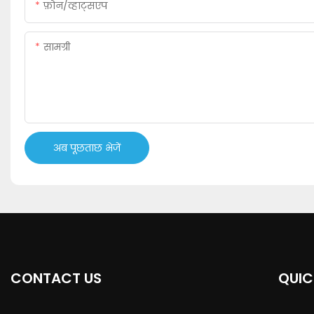
फ़ोन/व्हाट्सएप
सामग्री
अब पूछताछ भेजें
CONTACT US
QUIC