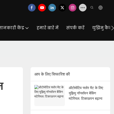
ानकारी केंद्र
हमारे बारे में
संपर्क करें
युझिमु कैट
आप के लिए सिफारिश की
न
ऑटोमोटिव फ्लोर मैट के लिए
युझिमु नॉनवॉवन बैकिंग
मटेरियल: टिकाऊपन बढ़ाना