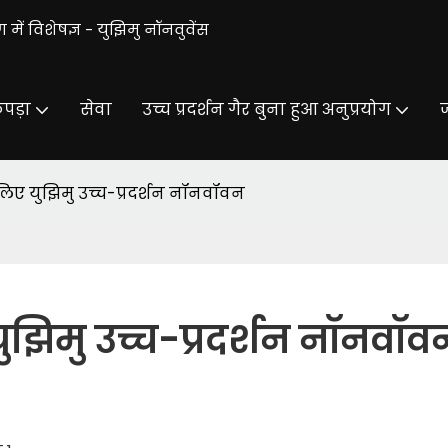
 में विशेषज्ञ - युझिमु नॉनवुवेंस
पड़ा
सेवा
उच्च प्रदर्शन गैर बुना हुआ अनुप्रयोग
ज
िए युझिमु उच्च-प्रदर्शन नॉनवॉवन
ुझिमु उच्च-प्रदर्शन नॉनवॉव