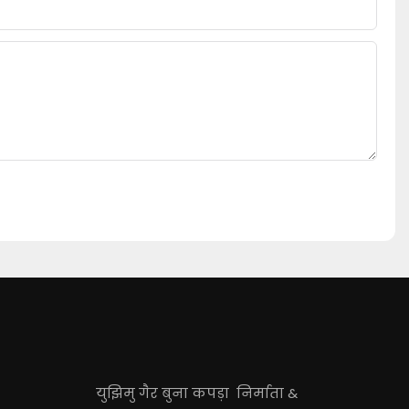
युझिमु गैर बुना कपड़ा
निर्माता
&