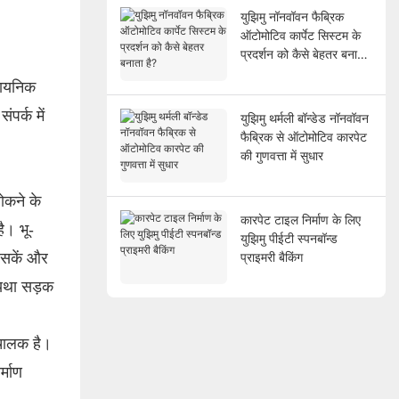
युझिमु नॉनवॉवन फैब्रिक
ऑटोमोटिव कार्पेट सिस्टम के
प्रदर्शन को कैसे बेहतर बनाता
है?
ासायनिक
ंपर्क में
युझिमु थर्मली बॉन्डेड नॉनवॉवन
फैब्रिक से ऑटोमोटिव कारपेट
की गुणवत्ता में सुधार
रोकने के
कारपेट टाइल निर्माण के लिए
ै। भू-
युझिमु पीईटी स्पनबॉन्ड
र सकें और
प्राइमरी बैकिंग
्यथा सड़क
 चालक है।
्माण