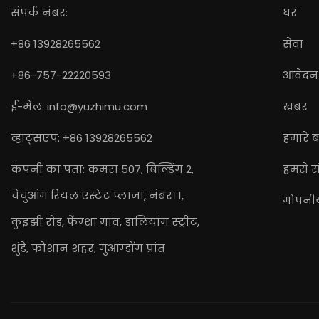
संपर्क नंबर:
घर
+86 13928265562
सेवा
+86-757-22220593
आवेदन
ई-मेल:
info@yuzhimu.com
खबर
व्हाट्सएप: +86 13928265562
हमारे बा
कंपनी का पता: कमरा 507, बिल्डिंग 2,
हमसे सं
चेचुआंग रियल एस्टेट प्लाजा, नंबर। 1,
गोपनी
कुइझी रोड, फेंग्शा गांव, डालियांग स्ट्रीट,
शुंडे, फोशान शहर, गुआंग्डोंग प्रांत