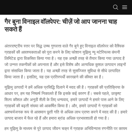
गैर बुना विनाइल वॉलपेपर: चीज़ें जो आप जानना चाह
सकते हैं
अंतरराष्ट्रीय स्तर पर सिद्ध उच्च गुणवत्ता वाले गैर बुने हुए विनाइल वॉलपेपर को वैश्विक
ग्राहकों की आवश्यकताओं को पूरा करने के लिए फोशान युझिमु न्यू मटेरियल्स कंपनी
लिमिटेड द्वारा विकसित किया गया है। यह एक अच्छी तरह से तैयार किया गया उत्पाद है
जो उन्नत तकनीकों को अपनाता है और इसे विशेष और अत्यधिक कुशल उत्पादन लाइनों
द्वारा संसाधित किया जाता है। यह अच्छी तरह से सुसज्जित सुविधा से सीधे उत्पादित
किया जाता है। इसलिए, यह एक प्रतिस्पर्धी कारखाने की कीमत का है।
युझिमु उत्पादों ने हमें अधिक प्रसिद्धि दिलाने में मदद की है। ग्राहकों की प्रतिक्रिया के
आधार पर, हम यह निष्कर्ष निकालते हैं कि इसके कई कारण हैं। सबसे पहले, उत्कृष्ट
शिल्प कौशल और अनूठी शैली के लिए धन्यवाद, हमारे उत्पादों ने हमारे पास आने के लिए
ग्राहकों की बढ़ती संख्या को आकर्षित किया है। और, हमारे उत्पादों ने ग्राहकों को
आश्चर्यजनक रूप से आसमान छूती गति से अधिक लाभ प्राप्त करने में मदद की है। हमारे
उत्पाद बाजार में फैल रहे हैं और हमारा ब्रांड अधिक प्रभावशाली हो गया है।
हम युझिमु के माध्यम से पूरे उत्पाद जीवन चक्र में ग्राहक अभिविन्यास रणनीति पर कायम