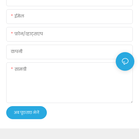
ईमेल
फ़ोन/व्हाट्सएप
कंपनी
सामग्री
अब पूछताछ भेजें