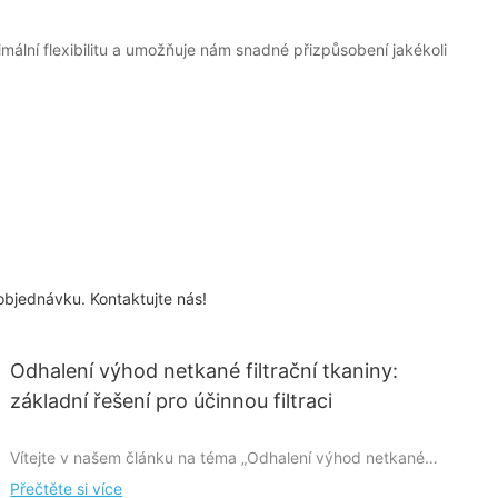
mální flexibilitu a umožňuje nám snadné přizpůsobení jakékoli
objednávku. Kontaktujte nás!
Odhalení výhod netkané filtrační tkaniny:
základní řešení pro účinnou filtraci
Vítejte v našem článku na téma „Odhalení výhod netkané
filtrační tkaniny: základní řešení pro účinnou filtraci“. Pokud
Přečtěte si více