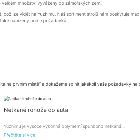
 ve velkém množství vyváženy do zámořských zemí.
, což lze vidět na Yuzhimu. Náš sortiment strojů nám poskytuje maxi
t také nabízeny podle požadavků.
ita na prvním místě“ a dokážeme splnit jakékoli vaše požadavky na 
Netkané rohože do auta
Yuzhimu je vysoce výkonná polymerní spunbond netkaná
textilie, která nabízí zakázková řešení pro automobilový
Přečtěte si více
průmysl.