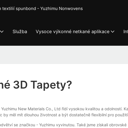
ch textilií spunbond - Yuzhimu Nonwovens
Služba
Vysoce výkonné netkané aplikace
I
né 3D Tapety?
Yuzhimu New Materials Co., Ltd řídí vysokou kvalitou a odolností.
by měl mít dlouhou životnost a být dostatečně flexibilní pro použi
dvětví se značkou - Yuzhimu vyvinutou. Také jsme získali obrovské 