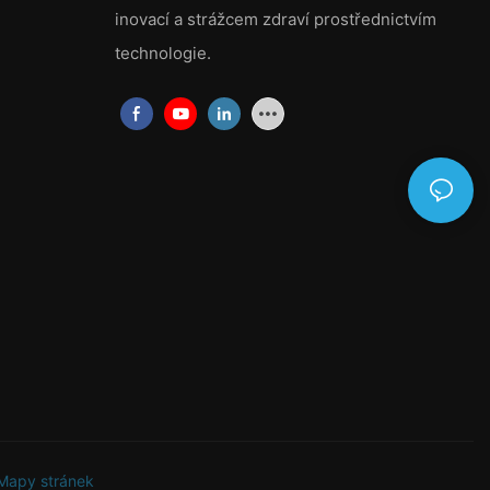
inovací a strážcem zdraví prostřednictvím
2. Vysoká odolnost: Syntetická vlákna použitá v netkané filtrační
technologie.
tkanině poskytují výjimečnou trvanlivost a odolnost proti
opotřebení. To zajišťuje delší životnost filtru, snižuje potřebu
častých výměn a snižuje náklady na údržbu.
3. Snadná instalace a údržba: Netkaná filtrační tkanina je lehká
a snadno se s ní manipuluje, takže instalace a výměna jsou
bezproblémové. Kromě toho lze látku vyčistit nebo vyměnit bez
rozsáhlých prostojů, což zlepšuje celkovou provozní efektivitu.
4. Chemická odolnost: Složení netkané filtrační tkaniny nabízí
vysokou chemickou odolnost, takže je ideální volbou pro
filtrování agresivních chemikálií a korozivních látek. To zajišťuje
bezpečnost a dlouhou životnost filtračních systémů v náročných
prostředích.
Závěrem lze říci, že netkaná filtrační tkanina, jako jsou produkty
nabízené společností Yuzhimu Nonwovens, poskytuje efektivní a
spolehlivé řešení pro potřeby filtrace. Netkaná filtrační tkanina
se svým složením ze syntetických vláken a přísad a dobře
Mapy stránek
navrženou strukturou nabízí vysokou účinnost filtrace,