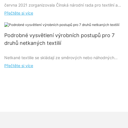
června 2021 zorganizovala Čínská národní rada pro textilní a
vývoj" prošel hodnotícím setkáním vědeckých a
oděvní průmysl „Skin-core structure dvousložkové dvoukrokové
technologických úspěchů
Přečtěte si více
procesní vysoce výkonné flexibilní procesní zařízení z
netkaných materiálů“, které společně provedla Yangzhou Atlan
New Material Co., Ltd. a Nantong University v Yangzhou. a
Podrobné vysvětlení výrobních postupů pro 7
aplikačního výzkumu a vývoje“ hodnotící setkání projektu
druhů netkaných textilií
Netkané textilie se skládají ze směrových nebo náhodných
vláken. Pro svůj vzhled a určité vlastnosti se mu říká látkový.
Přečtěte si více