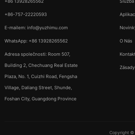
+86 13928265562
Služba
+86-757-22220593
Aplika
E-mailem:
info@yuzhimu.com
Novink
WhatsApp: +86 13928265562
O Nás
Adresa společnosti: Room 507,
Kontak
Building 2, Chechuang Real Estate
Zásady
Plaza, No. 1, Cuizhi Road, Fengsha
Village, Daliang Street, Shunde,
Foshan City, Guangdong Province
Copyright © 