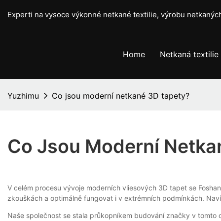
Experti na vysoce výkonné netkané textilie, výrobu netkaný
Home
Netkaná textilie
Yuzhimu
Co jsou moderní netkané 3D tapety?
Co Jsou Moderní Netka
V celém procesu vývoje moderních vliesových 3D tapet se Foshan 
zkouškách a optimálně fungovat i v extrémních podmínkách. Navíc 
Naše společnost se stala průkopníkem budování značky v tomto o