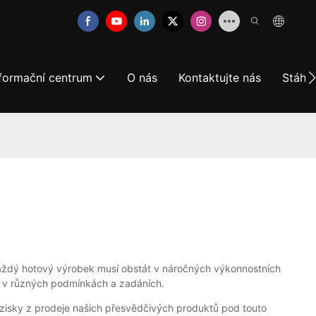
nformační centrum
O nás
Kontaktujte nás
Stáhně
 Každý hotový výrobek musí obstát v náročných výkonnostních
tí v různých podmínkách a zadáních.
zisky z prodeje našich přesvědčivých produktů pod touto