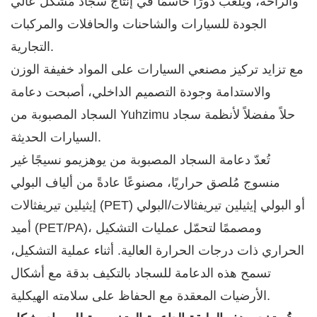
والراحة، ويلعب دورًا حاسمًا في إنتاج سجاد مُشكّل عالي
الجودة للسيارات والشاحنات والحافلات والمركبات
التجارية.
مع تزايد تركيز مصنعي السيارات على المواد خفيفة الوزن
والاستدامة وجودة التصميم الداخلي، أصبحت دعامة
السجاد المصبوبة من Yuhzimu حلاً مفضلاً لأنظمة سجاد
السيارات الحديثة.
تُعدّ دعامة السجاد المصبوبة من يوهزيمو نسيجًا غير
منسوج مُلصق حراريًا، مصنوعًا عادةً من ألياف البولي
إيثيلين تيريفثالات (PET) أو البولي إيثيلين تيريفثالات/البولي
أميد (PET/PA)، ومصممًا لتحمّل عمليات التشكيل
الحراري ذات درجات الحرارة العالية. أثناء عملية التشكيل،
تسمح هذه الدعامة للسجاد بالتكيف بدقة مع أشكال
الأرضيات المعقدة مع الحفاظ على سلامته الهيكلية.